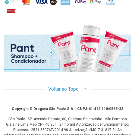
PIX
MasterCard
VISA
ELO
AMEX
NuPay
Google Pay
Diners Club
Hipercard
Promoção em Destaque
Voltar ao Topo
Copyright
Copyright © Drogaria São Paulo S.A. | CNPJ: 61.412.110/0565-33
São Paulo - SP: Avenida Renata, 60, Chácara Belenzinho - Vila Formosa
Gislaine Lima Meo CRF 40.354 | 24 horas| Autorização de funcionamento:
Processo: 2531.559767/2014-90 Autorização/MS: 7.31847.3 | As