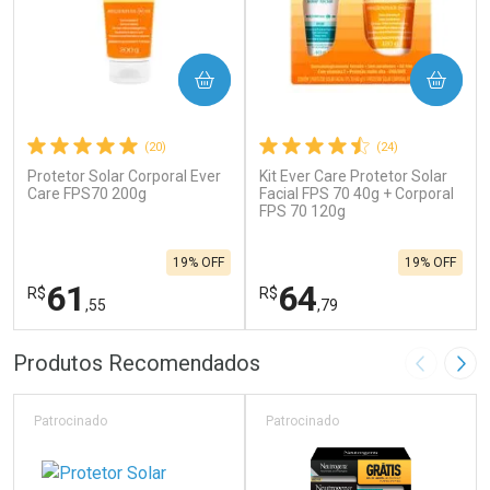
COMPRAR
COMPRAR
(20)
(24)
Protetor Solar Corporal Ever
Kit Ever Care Protetor Solar
Care FPS70 200g
Facial FPS 70 40g + Corporal
FPS 70 120g
19% OFF
19% OFF
61
64
R$
R$
,55
,79
FECHAR
F
FECHAR
F
Produtos Recomendados
Imagem A
Pró
Laboratório
Laboratório
Por Menos
Por Menos
Patrocinado
Patrocinado