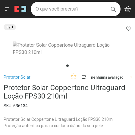
Drogaria São Paulo
Menu
Aces
Ir direto para a home
O que você precisa?
V
i
BUSCAR
Navegue pela página
Ir direto para o conteúdo
Faça a sua busca
Ir direto para a busca
Ir direto para a conta
AD
1
/ 1
Ir direto para a ajuda
Ir direto para a notificações
Ir direto para o carrinho
Ir direto para o menu
Breadcrumb
Protetor Solar
nenhuma avaliação
0
Protetor Solar Coppertone Ultraguard
Loção FPS30 210ml
636134
Protetor Solar Coppertone Ultraguard Loção FPS30 210ml:
Proteção autêntica para o cuidado diário da sua pele.