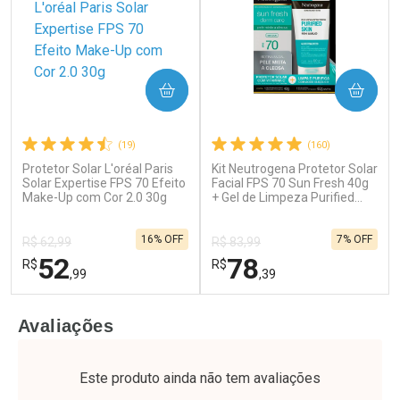
COMPRAR
COMPRAR
(19)
(160)
Protetor Solar L'oréal Paris
Kit Neutrogena Protetor Solar
Ativar Desconto
Ativar Desconto
Solar Expertise FPS 70 Efeito
Facial FPS 70 Sun Fresh 40g
Make-Up com Cor 2.0 30g
Comprar sem Desconto
+ Gel de Limpeza Purified
Comprar sem Desconto
Skin Pele Oleosa 60g
Por R$ 61,55/cada
Por R$ 64,79/cada
Comprar sem Desconto
Comprar sem Desconto
16% OFF
7% OFF
Por R$ 61,55/cada
Por R$ 64,79/cada
R$ 62,99
R$ 83,99
52
78
R$
R$
,99
,39
FECHAR
F
FECHAR
F
Avaliações
Laboratório
Laboratório
Por Menos
Por Menos
Este produto ainda não tem avaliações