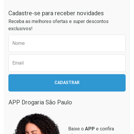
Tudo sobre a Drogaria São Paulo
Cadastre-se para receber novidades
Ativar Desconto
Ativar Desconto
Receba as melhores ofertas e super descontos
Comprar sem Desconto
Comprar sem Desconto
exclusivos!
Por R$ 52,47/cada
Por R$ 52,99/cada
Comprar sem Desconto
Comprar sem Desconto
Preencha o formulário abaixo para receber 
Por R$ 52,47/cada
Por R$ 52,99/cada
Nome
Email
CADASTRAR
APP Drogaria São Paulo
Baixe o
APP
e confira