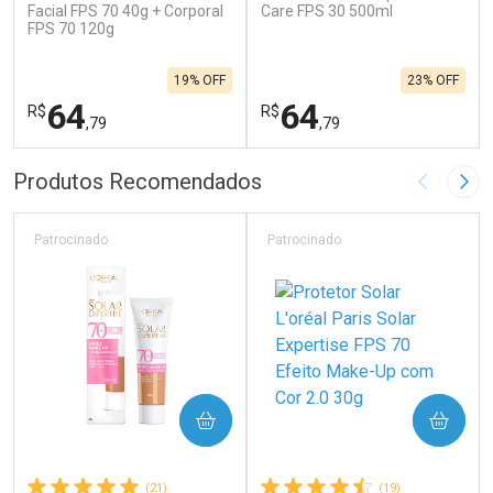
Facial FPS 70 40g + Corporal
Care FPS 30 500ml
FPS 70 120g
19% OFF
23% OFF
64
64
R$
R$
,79
,79
FECHAR
F
FECHAR
F
Produtos Recomendados
Imagem A
Pró
Laboratório
Laboratório
Por Menos
Por Menos
Patrocinado
Patrocinado
COMPRAR
COMPRAR
(21)
(19)