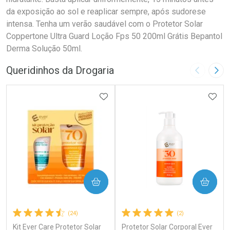
da exposição ao sol e reaplicar sempre, após sudorese
intensa. Tenha um verão saudável com o Protetor Solar
Coppertone Ultra Guard Loção Fps 50 200ml Grátis Bepantol
Derma Solução 50ml.
Queridinhos da Drogaria
Imagem A
Pró
ADICIONAR AOS FAVORITOS
ADIC
COMPRAR
COMPRAR
(24)
(2)
Kit Ever Care Protetor Solar
Protetor Solar Corporal Ever