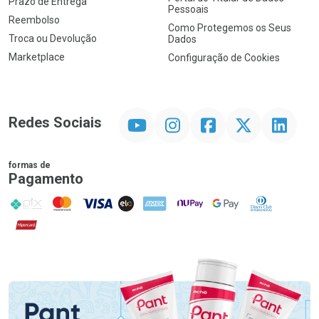
Prazo de Entrega
Pessoais
Reembolso
Como Protegemos os Seus
Troca ou Devolução
Dados
Marketplace
Configuração de Cookies
YouTube
Instagram
Facebook
Twitter
Linkedin
Redes Sociais
formas de
Pagamento
PIX
MasterCard
VISA
ELO
AMEX
NuPay
Google Pay
Diners Club
Hipercard
Promoção em Destaque