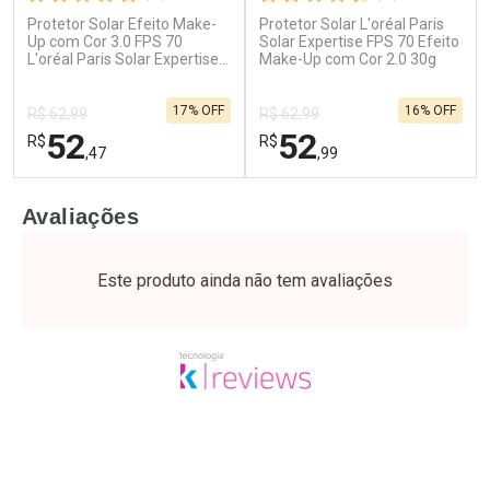
Protetor Solar Efeito Make-
Protetor Solar L'oréal Paris
Ativar Desconto
Ativar Desconto
Up com Cor 3.0 FPS 70
Solar Expertise FPS 70 Efeito
L'oréal Paris Solar Expertise
Comprar sem Desconto
Make-Up com Cor 2.0 30g
Comprar sem Desconto
30g
Por R$ 64,79/cada
Por R$ 64,79/cada
Comprar sem Desconto
Comprar sem Desconto
17% OFF
16% OFF
Por R$ 64,79/cada
Por R$ 64,79/cada
R$ 62,99
R$ 62,99
52
52
R$
R$
,47
,99
FECHAR
F
FECHAR
F
Avaliações
Laboratório
Laboratório
Por Menos
Por Menos
Este produto ainda não tem avaliações