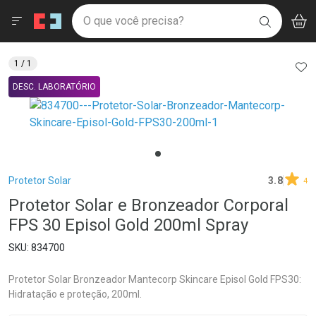
Drogaria São Paulo
Menu
Aces
Ir direto para a home
O que você precisa?
V
i
BUSCAR
Navegue pela página
Ir direto para o conteúdo
Faça a sua busca
Ir direto para a busca
Ir direto para a conta
AD
1
/ 1
Ir direto para a ajuda
DESC. LABORATÓRIO
Ir direto para a notificações
Ir direto para o carrinho
Ir direto para o menu
Breadcrumb
Protetor Solar
3.8
4
Protetor Solar e Bronzeador Corporal
FPS 30 Episol Gold 200ml Spray
834700
Protetor Solar Bronzeador Mantecorp Skincare Episol Gold FPS30:
Hidratação e proteção, 200ml.