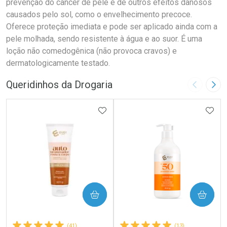
prevenção do câncer de pele e de outros efeitos danosos
causados pelo sol, como o envelhecimento precoce.
Oferece proteção imediata e pode ser aplicado ainda com a
pele molhada, sendo resistente à água e ao suor. É uma
loção não comedogênica (não provoca cravos) e
dermatologicamente testado.
Queridinhos da Drogaria
Imagem A
Pró
ADICIONAR AOS FAVORITOS
ADIC
COMPRAR
COMPRAR
(41)
(13)