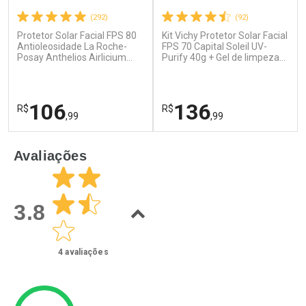
(292)
(92)
Protetor Solar Facial FPS 80
Kit Vichy Protetor Solar Facial
Ativar Desconto
Ativar Desconto
Antioleosidade La Roche-
FPS 70 Capital Soleil UV-
Posay Anthelios Airlicium
Comprar sem Desconto
Purify 40g + Gel de limpeza
Comprar sem Desconto
40g
Normaderm 40g
Por R$ 24,29/cada
Por R$ 76,94/cada
Comprar sem Desconto
Comprar sem Desconto
Por R$ 24,29/cada
Por R$ 76,94/cada
106
136
R$
R$
,99
,99
FECHAR
F
FECHAR
F
Avaliações
Dermaclub
Dermaclub
Por Menos
Por Menos
3.8
4
avaliações