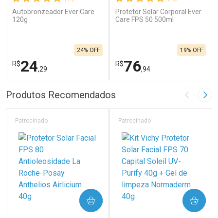
Autobronzeador Ever Care
Protetor Solar Corporal Ever
120g
Care FPS 50 500ml
24% OFF
19% OFF
24
76
R$
R$
,29
,94
FECHAR
F
FECHAR
F
Produtos Recomendados
Imagem A
Pró
Laboratório
Laboratório
Por Menos
Por Menos
Patrocinado
Patrocinado
COMPRAR
COMPRAR