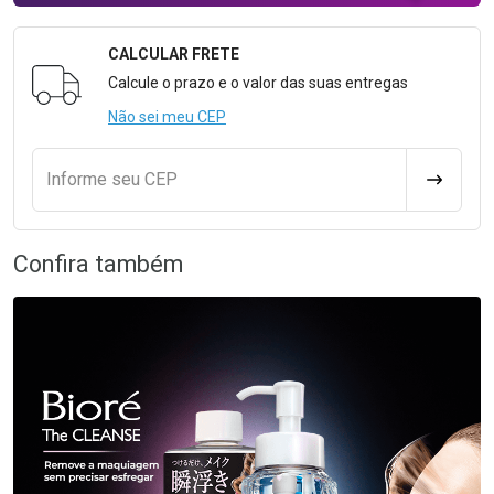
CALCULAR FRETE
Formulário para Calcular o Frete
Calcule o prazo e o valor das suas entregas
Não sei meu CEP
Informe seu CEP
CALCULA
Confira também