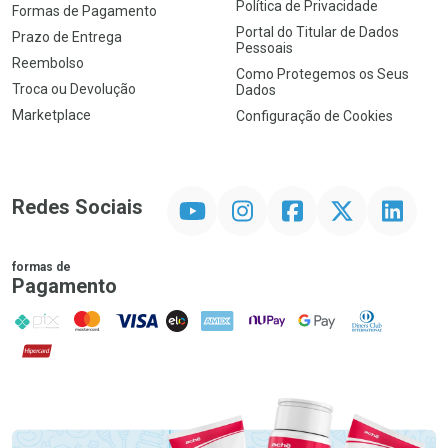
Política de Privacidade
Formas de Pagamento
Portal do Titular de Dados
Prazo de Entrega
Pessoais
Reembolso
Como Protegemos os Seus
Troca ou Devolução
Dados
Marketplace
Configuração de Cookies
YouTube
Instagram
Facebook
Twitter
Linkedin
Redes Sociais
formas de
Pagamento
PIX
MasterCard
VISA
ELO
AMEX
NuPay
Google Pay
Diners Club
Hipercard
Promoção em Destaque