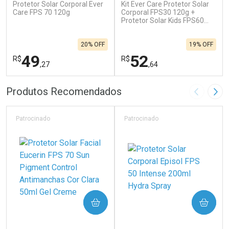
Protetor Solar Corporal Ever
Kit Ever Care Protetor Solar
Care FPS 70 120g
Corporal FPS30 120g +
Protetor Solar Kids FPS60
120g
20% OFF
19% OFF
49
52
R$
R$
,27
,64
FECHAR
F
FECHAR
F
Produtos Recomendados
Imagem A
Pró
Laboratório
Laboratório
Por Menos
Por Menos
Patrocinado
Patrocinado
COMPRAR
COMPRAR