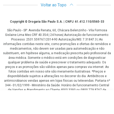
Voltar ao Topo
Copyright
Copyright © Drogaria São Paulo S.A. | CNPJ: 61.412.110/0565-33
São Paulo - SP: Avenida Renata, 60, Chácara Belenzinho - Vila Formosa
Gislaine Lima Meo CRF 40.354 | 24 horas| Autorização de funcionamento:
Processo: 2531.559767/2014-90 Autorização/MS: 7.31847.3 | As
informações contidas neste site, como promoções e ofertas de remédios e
medicamentos, não devem ser usadas para automedicação e não
substituem, em hipótese alguma, a medicação prescrita pelo profissional da
área médica. Somente o médico está em condições de diagnosticar
qualquer problema de saúde e prescrever o tratamento adequado. Os
preços e as promoções são válidos apenas para compras via internet. As
fotos contidas em nosso site são meramente ilustrativas. *Preços e
disponibilidade sujeitos a alterações no decorrer do dia. Antibióticos e
antimicrobianos vendas apenas em lojas físicas ou televendas. Portaria nº
344 - 01/02/1999 - Ministério da Saúde. Horário de funcionamento Central
de Vendas e Atendimento ao Cliente 4003 3393 ou 0800 779 8767 de
domingo a domingo das 08h00 às 20h00.
LGPD Aceite os Cookies
R$ 119,99
COMPRAR