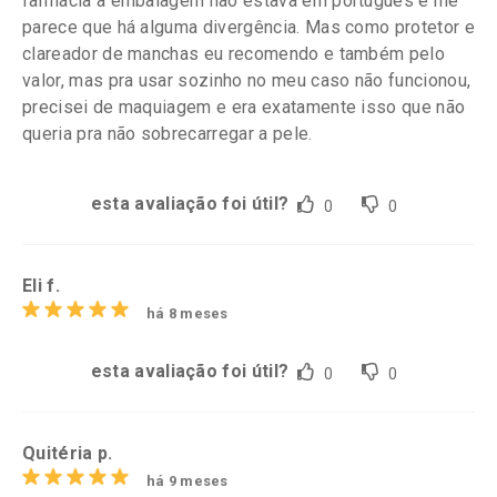
farmácia a embalagem não estava em português e me
parece que há alguma divergência. Mas como protetor e
clareador de manchas eu recomendo e também pelo
valor, mas pra usar sozinho no meu caso não funcionou,
precisei de maquiagem e era exatamente isso que não
queria pra não sobrecarregar a pele.
esta avaliação foi útil?
0
0
Eli f.
há 8 meses
esta avaliação foi útil?
0
0
Quitéria p.
há 9 meses