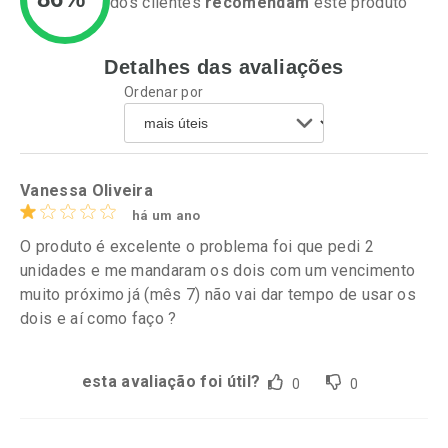
dos clientes
recomendam
este produto
Detalhes das avaliações
Ativar Desconto
Ativar Desconto
Ordenar por
Comprar sem Desconto
Comprar sem Desconto
Por R$ 80,98/cada
Por R$ 99,99/cada
Comprar sem Desconto
Comprar sem Desconto
Por R$ 80,98/cada
Por R$ 99,99/cada
Vanessa Oliveira
há um ano
O produto é excelente o problema foi que pedi 2
unidades e me mandaram os dois com um vencimento
muito próximo já (mês 7) não vai dar tempo de usar os
dois e aí como faço ?
esta avaliação foi útil?
0
0