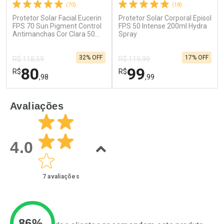
(70)
(18)
Protetor Solar Facial Eucerin
Protetor Solar Corporal Episol
Ativar Desconto
Ativar Desconto
FPS 70 Sun Pigment Control
FPS 50 Intense 200ml Hydra
Antimanchas Cor Clara 50ml
Comprar sem Desconto
Spray
Comprar sem Desconto
Gel Creme
Por R$ 49,27/cada
Por R$ 52,64/cada
Comprar sem Desconto
Comprar sem Desconto
32% OFF
17% OFF
Por R$ 49,27/cada
Por R$ 52,64/cada
R$ 118,59
R$ 119,99
80
99
R$
R$
,98
,99
FECHAR
F
FECHAR
F
Avaliações
Laboratório
Laboratório
Por Menos
Por Menos
4.0
7
avaliações
86%