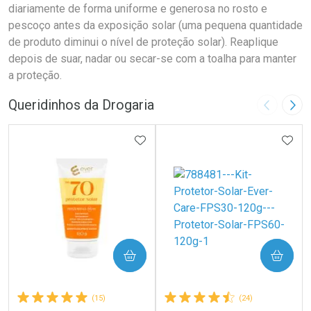
diariamente de forma uniforme e generosa no rosto e
pescoço antes da exposição solar (uma pequena quantidade
de produto diminui o nível de proteção solar). Reaplique
depois de suar, nadar ou secar-se com a toalha para manter
a proteção.
Queridinhos da Drogaria
Imagem A
Pró
ADICIONAR AOS FAVORITOS
ADIC
COMPRAR
COMPRAR
(15)
(24)