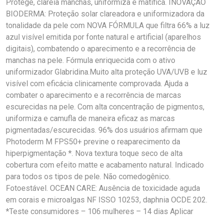
Protege, clareia manchas, uniformiza e matifica. INOVAÇÃO
BIODERMA: Proteção solar clareadora e uniformizadora da
tonalidade da pele com NOVA FÓRMULA que filtra 66% a luz
azul visível emitida por fonte natural e artificial (aparelhos
digitais), combatendo o aparecimento e a recorrência de
manchas na pele. Fórmula enriquecida com o ativo
uniformizador Glabridina.Muito alta proteção UVA/UVB e luz
visível com eficácia clinicamente comprovada. Ajuda a
combater o aparecimento e a recorrência de marcas
escurecidas na pele. Com alta concentração de pigmentos,
uniformiza e camufla de maneira eficaz as marcas
pigmentadas/escurecidas. 96% dos usuários afirmam que
Photoderm M FPS50+ previne o reaparecimento da
hiperpigmentação *. Nova textura toque seco de alta
cobertura com efeito matte e acabamento natural. Indicado
para todos os tipos de pele. Não comedogênico.
Fotoestável. OCEAN CARE: Ausência de toxicidade aguda
em corais e microalgas NF ISSO 10253, daphnia OCDE 202.
*Teste consumidores – 106 mulheres – 14 dias Aplicar