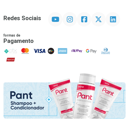
YouTube
Instagram
Facebook
Twitter
Linkedin
Redes Sociais
formas de
Pagamento
PIX
MasterCard
VISA
ELO
AMEX
NuPay
Google Pay
Diners Club
Hipercard
Promoção em Destaque