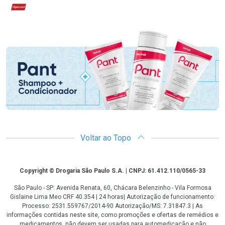
Hipercard
Promoção em Destaque
Voltar ao Topo
Copyright
Copyright © Drogaria São Paulo S.A. | CNPJ: 61.412.110/0565-33
São Paulo - SP: Avenida Renata, 60, Chácara Belenzinho - Vila Formosa
Gislaine Lima Meo CRF 40.354 | 24 horas| Autorização de funcionamento:
Processo: 2531.559767/2014-90 Autorização/MS: 7.31847.3 | As
informações contidas neste site, como promoções e ofertas de remédios e
medicamentos, não devem ser usadas para automedicação e não