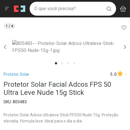
Drogaria São Paulo
Menu
Aces
Ir direto para a home
O que você precisa?
V
i
BUSCAR
Navegue pela página
Ir direto para o conteúdo
Faça a sua busca
Ir direto para a busca
Ir direto para a conta
AD
1
/ 4
Ir direto para a ajuda
Ir direto para a notificações
Ir direto para o carrinho
Ir direto para o menu
Breadcrumb
Protetor Solar
5.0
1
Protetor Solar Facial Adcos FPS 50
Ultra Leve Nude 15g Stick
805483
Protetor Solar Adcos Ultraleve Stick FPS50 Nude 15g. Proteção
elevada, fórmula leve. Ideal para o dia a dia.