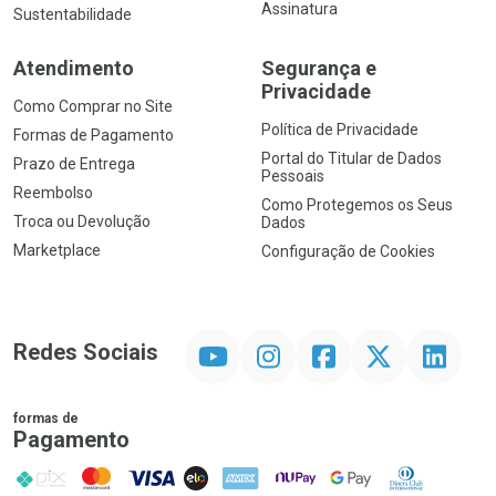
Assinatura
Sustentabilidade
Atendimento
Segurança e
Privacidade
Como Comprar no Site
Política de Privacidade
Formas de Pagamento
Portal do Titular de Dados
Prazo de Entrega
Pessoais
Reembolso
Como Protegemos os Seus
Troca ou Devolução
Dados
Marketplace
Configuração de Cookies
YouTube
Instagram
Facebook
Twitter
Linkedin
Redes Sociais
formas de
Pagamento
PIX
MasterCard
VISA
ELO
AMEX
NuPay
Google Pay
Diners Club