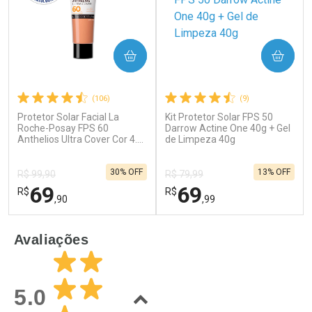
COMPRAR
COMPRAR
(106)
(9)
Protetor Solar Facial La
Kit Protetor Solar FPS 50
Ativar Desconto
Ativar Desconto
Roche-Posay FPS 60
Darrow Actine One 40g + Gel
Anthelios Ultra Cover Cor 4.0
Comprar sem Desconto
de Limpeza 40g
Comprar sem Desconto
30g
Por R$ 55,99/cada
Por R$ 25,27/cada
Comprar sem Desconto
Comprar sem Desconto
30% OFF
13% OFF
Por R$ 55,99/cada
Por R$ 25,27/cada
R$ 99,90
R$ 79,99
69
69
R$
R$
,90
,99
FECHAR
F
FECHAR
F
Avaliações
Dermaclub
Laboratório
Por Menos
Por Menos
5.0