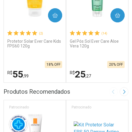
COMPRAR
COMPRAR
(2)
(14)
Protetor Solar Ever Care Kids
Gel Pós Sol Ever Care Aloe
FPS60 120g
Vera 120g
18% OFF
20% OFF
55
25
R$
R$
,99
,27
FECHAR
F
FECHAR
F
Produtos Recomendados
Imagem A
Pró
Laboratório
Laboratório
Por Menos
Por Menos
Patrocinado
Patrocinado