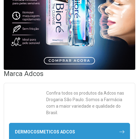
Marca
Adcos
Confira todos os produtos da
Adcos
nas
Drogaria São Paulo. Somos a Farmácia
com a maior variedade e qualidade do
Brasil.
DERMOCOSMETICOS ADCOS