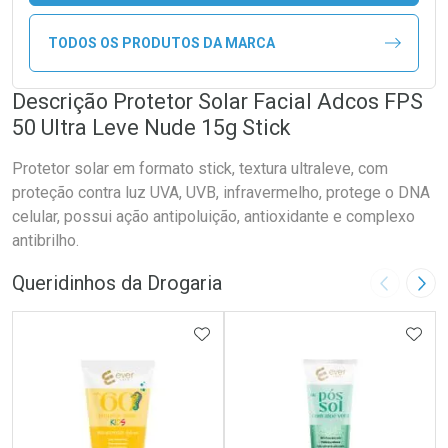
TODOS OS PRODUTOS DA MARCA
Descrição Protetor Solar Facial Adcos FPS
50 Ultra Leve Nude 15g Stick
Protetor solar em formato stick, textura ultraleve, com
proteção contra luz UVA, UVB, infravermelho, protege o DNA
celular, possui ação antipoluição, antioxidante e complexo
antibrilho.
Queridinhos da Drogaria
Imagem A
Pró
ADICIONAR AOS FAVORITOS
ADIC