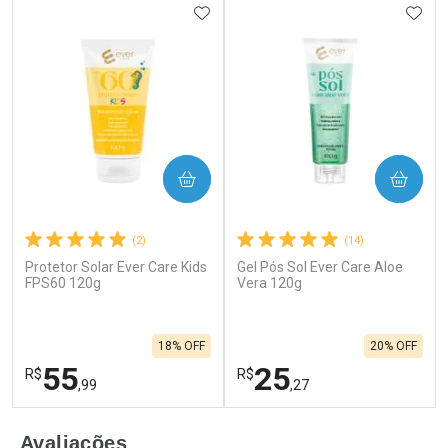
ADICIONAR AOS FAVORITOS
ADIC
COMPRAR
COMPRAR
(2)
(14)
Protetor Solar Ever Care Kids
Gel Pós Sol Ever Care Aloe
FPS60 120g
Vera 120g
18% OFF
20% OFF
55
25
R$
R$
,99
,27
FECHAR
F
FECHAR
F
Avaliações