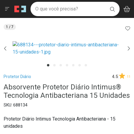
Drogaria São Paulo
Menu
Aces
Ir direto para a home
O que você precisa?
V
i
BUSCAR
Navegue pela página
Ir direto para o conteúdo
Faça a sua busca
Ir direto para a busca
Ir direto para a conta
AD
1
/ 7
Ir direto para a ajuda
Ir direto para a notificações
Ir direto para o carrinho
Ir direto para o menu
Breadcrumb
Protetor Diário
4.5
11
Absorvente Protetor Diário Intimus®
Tecnologia Antibacteriana 15 Unidades
688134
Protetor Diário Intimus Tecnologia Antibacteriana - 15
unidades