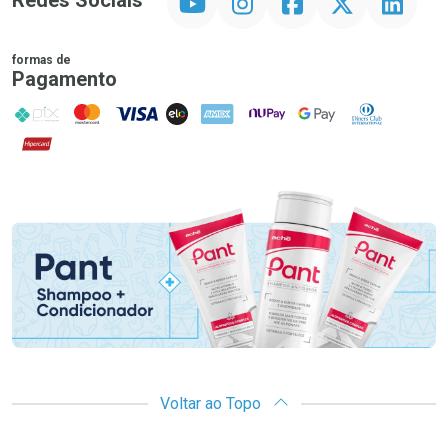
Redes Sociais
formas de
Pagamento
PIX
MasterCard
VISA
ELO
AMEX
NuPay
Google Pay
Diners Club
Hipercard
Promoção em Destaque
Voltar ao Topo