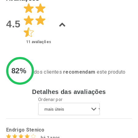
Laboratório
Laboratório
Por Menos
Por Menos
4.5
11
avaliações
82%
dos clientes
recomendam
este produto
Detalhes das avaliações
Ativar Desconto
Ativar Desconto
Ordenar por
Comprar sem Desconto
Comprar sem Desconto
Por R$ 55,99/cada
Por R$ 25,27/cada
Comprar sem Desconto
Comprar sem Desconto
Por R$ 55,99/cada
Por R$ 25,27/cada
Endrigo Stenico
há 2 anos