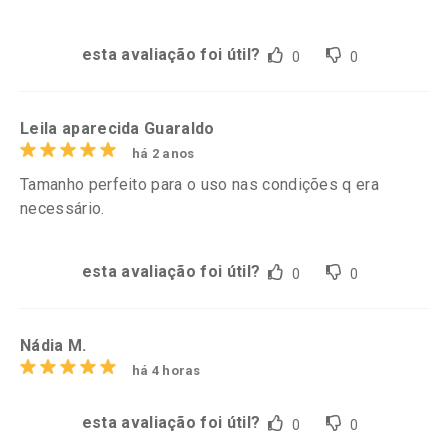
esta avaliação foi útil?
0
0
Leila aparecida Guaraldo
há 2 anos
Tamanho perfeito para o uso nas condições q era
necessário.
esta avaliação foi útil?
0
0
Nádia M.
há 4 horas
esta avaliação foi útil?
0
0