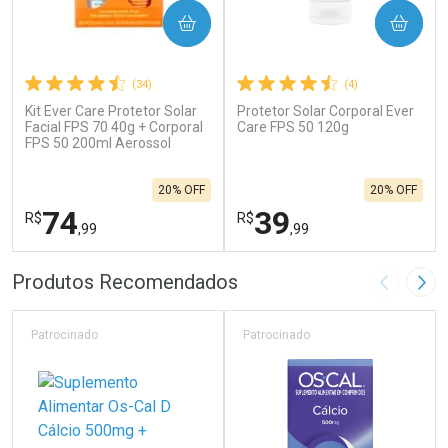
COMPRAR
COMPRAR
(34)
(4)
Kit Ever Care Protetor Solar
Protetor Solar Corporal Ever
Facial FPS 70 40g + Corporal
Care FPS 50 120g
FPS 50 200ml Aerossol
20% OFF
20% OFF
74
39
R$
R$
,99
,99
FECHAR
F
FECHAR
F
Produtos Recomendados
Imagem A
Pró
Laboratório
Laboratório
Por Menos
Por Menos
Patrocinado
Patrocinado