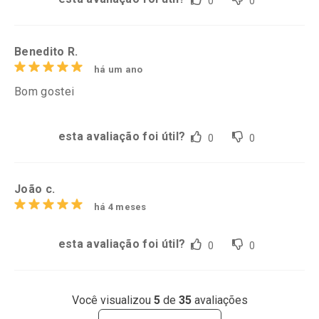
0
0
Benedito R.
há um ano
Bom gostei
esta avaliação foi útil?
0
0
João c.
há 4 meses
esta avaliação foi útil?
0
0
Você visualizou
5
de
35
avaliações