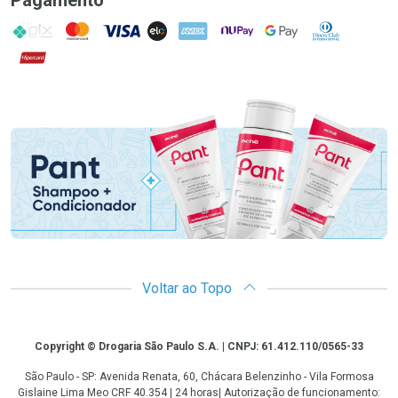
PIX
MasterCard
VISA
ELO
AMEX
NuPay
Google Pay
Diners Club
Hipercard
Promoção em Destaque
Voltar ao Topo
Copyright
Copyright © Drogaria São Paulo S.A. | CNPJ: 61.412.110/0565-33
São Paulo - SP: Avenida Renata, 60, Chácara Belenzinho - Vila Formosa
Gislaine Lima Meo CRF 40.354 | 24 horas| Autorização de funcionamento: