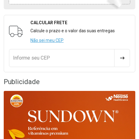
CALCULAR FRETE
Formulário para Calcular o Frete
Calcule o prazo e o valor das suas entregas
Não sei meu CEP
Informe seu CEP
CALCULA
Publicidade