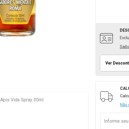
DES
Excl
Saib
Ver Descont
CAL
Formulári
Calc
 Apis Vida Spray 30ml
Não 
Informe se