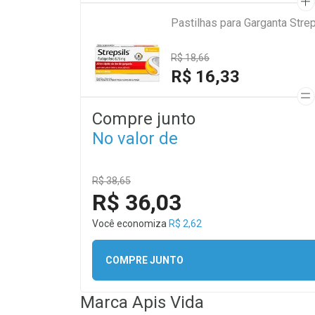
Pastilhas para Garganta Stre
R$ 18,66
R$ 16,33
Compre junto
No valor de
R$ 38,65
R$ 36,03
Você economiza
R$ 2,62
COMPRE JUNTO
Marca
Apis Vida