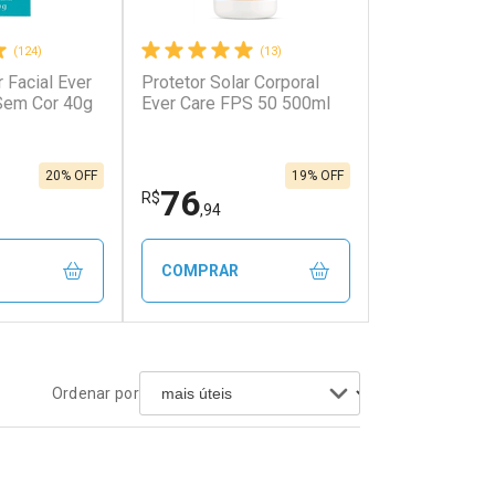
(124)
(13)
r Facial Ever
Protetor Solar Corporal
onto
Ativar Desconto
Sem Cor 40g
Ever Care FPS 50 500ml
em Desconto
Comprar sem Desconto
em Desconto
Comprar sem Desconto
9/cada
Por R$ 327,75/cada
9/cada
Por R$ 327,75/cada
20% OFF
19% OFF
76
R$
,94
COMPRAR
FECHAR
FECHAR
FECHAR
FECHAR
Ordenar por
rio
Laboratório
os
Por Menos