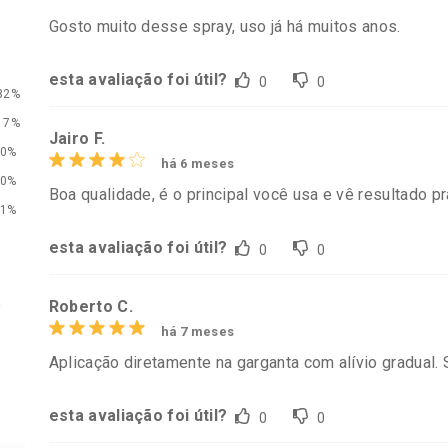
Gosto muito desse spray, uso já há muitos anos.
esta avaliação foi útil?
0
0
82%
17%
Jairo F.
0%
há 6 meses
0%
Boa qualidade, é o principal você usa e vê resultado p
conto
Ativar Desconto
Ativar Desc
1%
esta avaliação foi útil?
0
0
em Desconto
Comprar sem Desconto
Comprar s
em Desconto
Comprar sem Desconto
Comprar s
9/cada
Por R$ 49,89/cada
Por R$ 34,3
9/cada
Por R$ 49,89/cada
Por R$ 34,3
e
Roberto C.
há 7 meses
Aplicação diretamente na garganta com alívio gradual
esta avaliação foi útil?
0
0