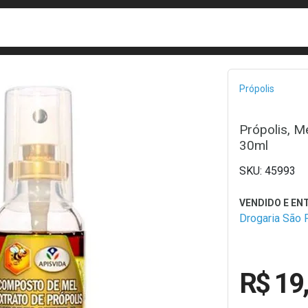
busca
isa?
Bread
Própolis
Própolis, M
30ml
45993
Drogaria São 
R$ 19