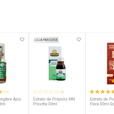
FAVORITOS
ADICIONAR AOS FAVORITOS
ADICIONAR AOS 
LOJA PARCEIRA
(71)
(0)
engibre Apis
Extrato de Própolis MN
Extrato de Pr
0ml
Provitta 30ml
Flora 30ml G