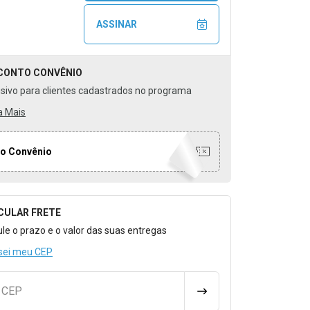
ASSINAR
CONTO
CONVÊNIO
usivo para clientes cadastrados no programa
a Mais
o Convênio
CULAR FRETE
o para Calcular o Frete
ule o prazo e o valor das suas entregas
sei meu CEP
u CEP
CALCULAR FRETE