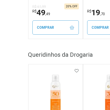
20% OFF
R$ 61,99
49
19
R$
R$
,49
,70
COMPRAR
COMPRAR
FECHAR
FECHAR
Queridinhos da Drogaria
Laboratório
Laborató
Por Menos
Por Men
ADICIONAR AOS 