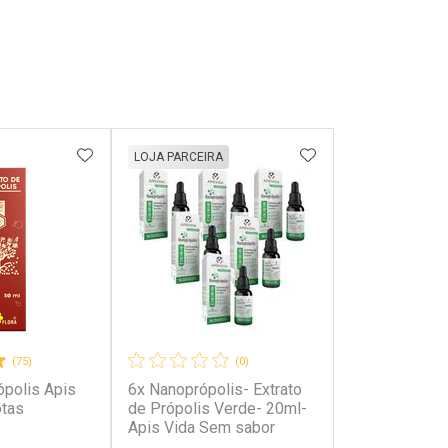
FAVORITOS
ADICIONAR AOS FAVORITOS
ADICIONAR AOS 
LOJA PARCEIRA
(75)
(0)
ópolis Apis
6x Nanoprópolis- Extrato
otas
de Própolis Verde- 20ml-
Apis Vida Sem sabor