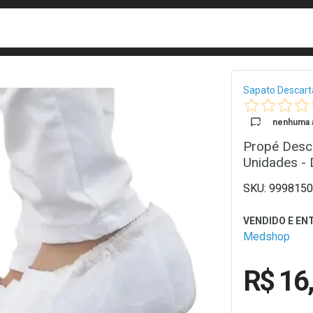
busca
isa?
Bread
Sapato Descart
nenhuma a
Propé Desc
Unidades -
9998150
Medshop
R$ 16