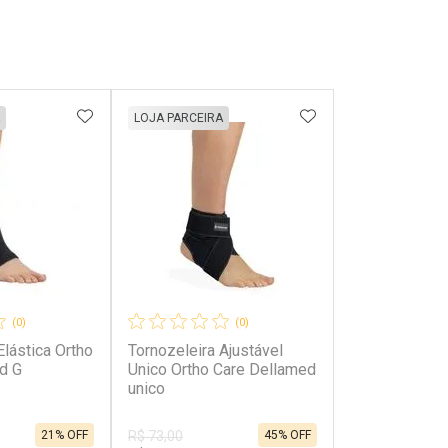
FAVORITOS
ADICIONAR AOS FAVORITOS
ADICIONAR AOS 
LOJA PARCEIRA
(0)
(0)
Elástica Ortho
Tornozeleira Ajustável
d G
Unico Ortho Care Dellamed
unico
21% OFF
45% OFF
R$ 73,00