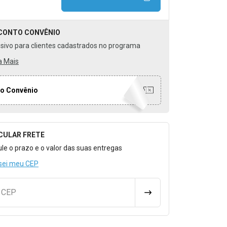
CONTO
CONVÊNIO
usivo para clientes cadastrados no programa
a Mais
o Convênio
CULAR FRETE
o para Calcular o Frete
ule o prazo e o valor das suas entregas
sei meu CEP
u CEP
CALCULAR FRETE