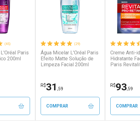
(45)
(29)
L'Oréal Paris
Água Micelar L'Oréal Paris
Creme Anti-i
conto
Ativar Desconto
Ativar Desc
ico 200ml
Efeito Matte Solução de
Hidratante Fa
Limpeza Facial 200ml
Paris Revitali
FPS20 49g
em Desconto
Comprar sem Desconto
Comprar s
em Desconto
Comprar sem Desconto
Comprar s
9/cada
Por R$ 74,99/cada
Por R$ 12,9
9/cada
Por R$ 74,99/cada
Por R$ 12,9
31
93
R$
R$
,59
,59
COMPRAR
COMPRAR
FECHAR
FECHAR
FECHAR
FECHAR