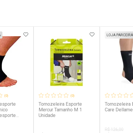
FAVORITOS
ADICIONAR AOS FAVORITOS
ADICIONAR AOS 
A
LOJA PARCEIRA
(0)
(0)
 esporte
Tornozeleira Esporte
Tornozeleira 
nico
Mercur Tamanho M 1
Care Dellame
 esporte
Unidade
ico
R$ 126,00