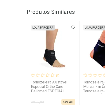
Produtos Similares
ADICIONAR AOS 
LOJA PARCEIRA
LOJA PARCEIR
(0)
Tornozeleira Ajustável
Tornozeleira
Especial Ortho Care
Mercur - m Ú
Dellamed ESPECIAL
Tornozeleira
Mercur -G Ún
45% OFF
R$ 72,99