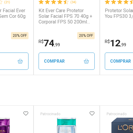
(21)
(34)
r Facial Ever
Kit Ever Care Protetor
Protetor Sola
conto
Ativar Desconto
Ativar Desc
Sem Cor 60g
Solar Facial FPS 70 40g +
You FPS30 3
Corporal FPS 50 200ml
Aerossol
em Desconto
Comprar sem Desconto
Comprar s
em Desconto
Comprar sem Desconto
Comprar s
0/cada
Por R$ 45,53/cada
Por R$ 99,0
0/cada
Por R$ 45,53/cada
Por R$ 99,0
20% OFF
20% OFF
74
12
R$
R$
,99
,99
COMPRAR
COMPRAR
FECHAR
FECHAR
FECHAR
FECHAR
rio
Laboratório
Laborató
os
Por Menos
Por Men
FAVORITOS
ADICIONAR AOS FAVORITOS
ADICIONAR AOS 
Patrocinado
Patrocinado