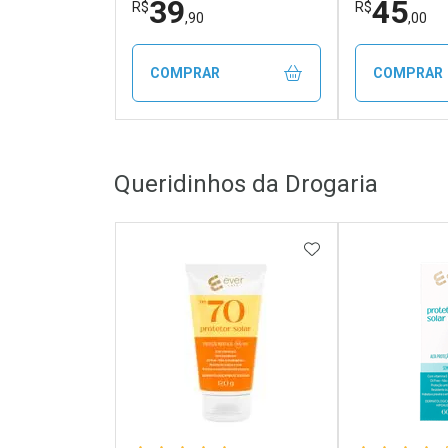
39
45
R$
R$
,90
,00
COMPRAR
COMPRAR
FECHAR
FECHAR
Queridinhos da Drogaria
Laboratório
Laborató
Por Menos
Por Men
ADICIONAR AOS 