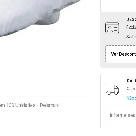
DES
Excl
Saib
Ver Descont
CAL
Formulári
Calc
Não 
om 100 Unidades - Dejamaro
Informe se