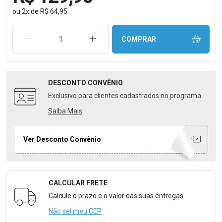
ou
2
x
de
R$ 64,95
REMOVER UMA UNIDADE
AUMENTAR UMA UNIDADE
COMPRAR
DESCONTO
CONVÊNIO
Exclusivo para clientes cadastrados no programa
Saiba Mais
Ver Desconto Convênio
CALCULAR FRETE
Formulário para Calcular o Frete
Calcule o prazo e o valor das suas entregas
Não sei meu CEP