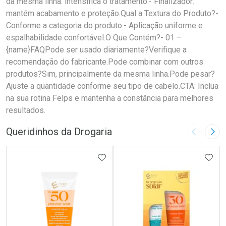
da mesma linha: intensifica o tratamento.- Finalizador:
mantém acabamento e proteção.Qual a Textura do Produto?-
Conforme a categoria do produto.- Aplicação uniforme e
espalhabilidade confortável.O Que Contém?- 01 –
{name}FAQPode ser usado diariamente?Verifique a
recomendação do fabricante.Pode combinar com outros
produtos?Sim, principalmente da mesma linha.Pode pesar?
Ajuste a quantidade conforme seu tipo de cabelo.CTA: Inclua
na sua rotina Felps e mantenha a constância para melhores
resultados.
Queridinhos da Drogaria
Imagem A
Pró
ADICIONAR AOS FAVORITOS
ADIC