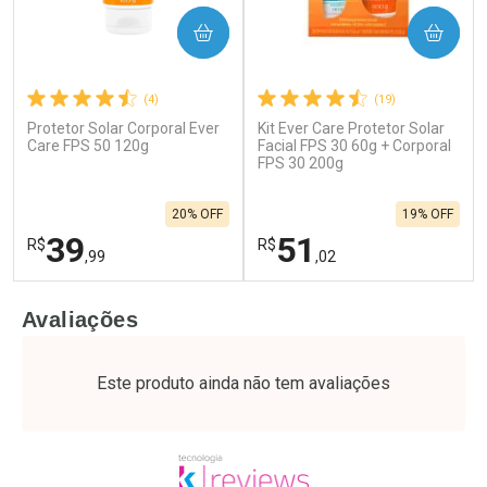
COMPRAR
COMPRAR
(4)
(19)
Protetor Solar Corporal Ever
Kit Ever Care Protetor Solar
Care FPS 50 120g
Facial FPS 30 60g + Corporal
FPS 30 200g
20% OFF
19% OFF
39
51
R$
R$
,99
,02
FECHAR
F
FECHAR
F
Avaliações
Laboratório
Laboratório
Por Menos
Por Menos
Este produto ainda não tem avaliações