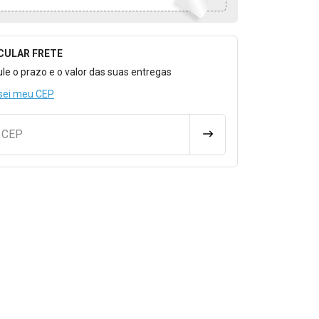
CULAR FRETE
o para Calcular o Frete
ule o prazo e o valor das suas entregas
sei meu CEP
u CEP
CALCULAR FRETE