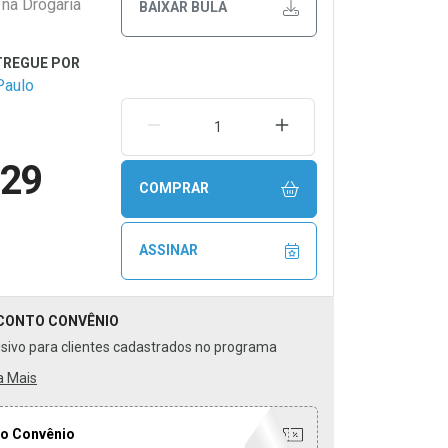
 na Drogaria
BAIXAR BULA
Paulo
REMOVER UMA UNIDADE
AUMENTAR UMA UNIDA
,29
COMPRAR
ASSINAR
CONTO
CONVÊNIO
usivo para clientes cadastrados no programa
a Mais
o Convênio