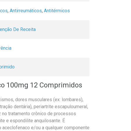
icos
,
Antirreumáticos
,
Antitérmicos
enção De Receita
rência
rimido
aco 100mg 12 Comprimidos
atismos, dores musculares (ex: lombares),
ração dentária), periartrite escapuloumeral,
z no tratamento crônico de processos
ite e espondilite anquilosante. É
ao aceclofenaco e/ou a qualquer componente