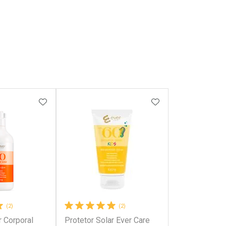
FAVORITOS
ADICIONAR AOS FAVORITOS
ADICIONAR AOS 
(2)
(2)
r Corporal
Protetor Solar Ever Care