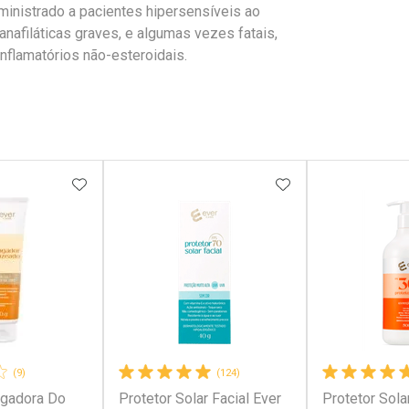
ministrado a pacientes hipersensíveis ao
anafiláticas graves, e algumas vezes fatais,
nflamatórios não-esteroidais.
FAVORITOS
ADICIONAR AOS FAVORITOS
ADICIONAR AOS 
(9)
(124)
ngadora Do
Protetor Solar Facial Ever
Protetor Sola