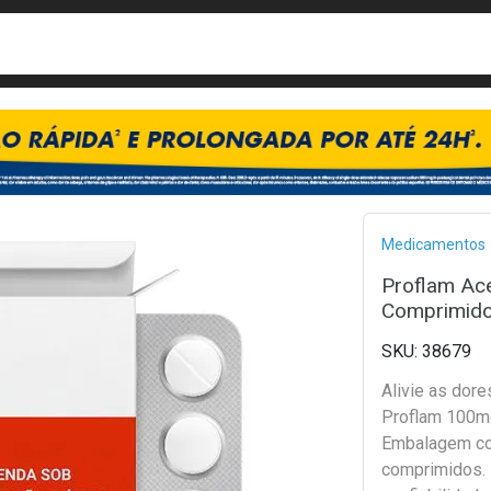
busca
isa?
Bread
Medicamentos
Proflam Ac
Comprimid
38679
Alivie as dor
Proflam 100m
Embalagem c
comprimidos. 