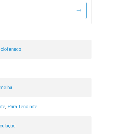
clofenaco
rmelha
ite
,
Para Tendinite
iculação