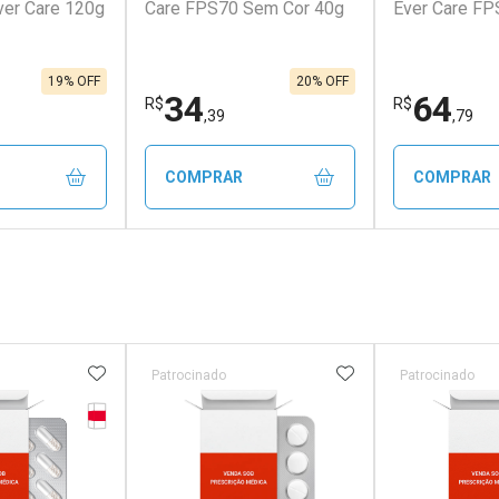
ver Care 120g
Care FPS70 Sem Cor 40g
Ever Care FP
19% OFF
20% OFF
34
64
R$
R$
,39
,79
COMPRAR
COMPRAR
FECHAR
FECHAR
FECHAR
FECHAR
rio
Laboratório
Laborató
os
Por Menos
Por Men
FAVORITOS
ADICIONAR AOS FAVORITOS
ADICIONAR AOS 
Patrocinado
Patrocinado
Tarja Vermelha
erado
r