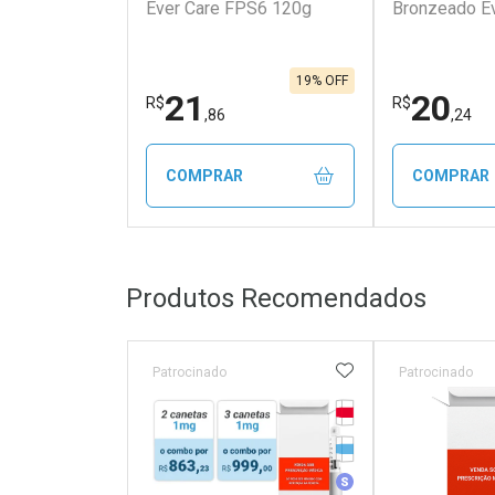
Ever Care FPS6 120g
Bronzeado E
19% OFF
21
20
R$
R$
,86
,24
COMPRAR
COMPRAR
FECHAR
FECHAR
Produtos Recomendados
Laboratório
Laborató
Por Menos
Por Men
ADICIONAR AOS 
Patrocinado
Patrocinado
Tarja Vermelha
Medicamento Refrig
Medicamento Simila