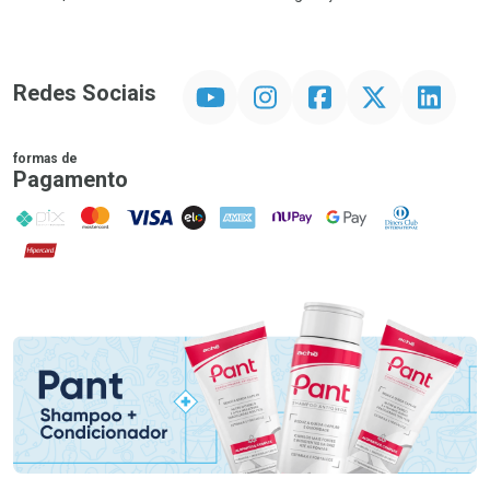
YouTube
Instagram
Facebook
Twitter
Linkedin
Redes Sociais
formas de
Pagamento
PIX
MasterCard
VISA
ELO
AMEX
NuPay
Google Pay
Diners Club
Hipercard
Promoção em Destaque