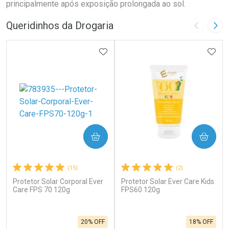
principalmente após exposição prolongada ao sol.
Queridinhos da Drogaria
Imagem A
Pró
ADICIONAR AOS FAVORITOS
ADIC
COMPRAR
COMPRAR
(15)
(2)
Protetor Solar Corporal Ever
Protetor Solar Ever Care Kids
Care FPS 70 120g
FPS60 120g
20% OFF
18% OFF