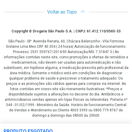
Voltar ao Topo
Copyright
Copyright © Drogaria São Paulo S.A. | CNPJ: 61.412.110/0565-33
São Paulo - SP: Avenida Renata, 60, Chácara Belenzinho - Vila Formosa
Gislaine Lima Meo CRF 40.354 | 24 horas| Autorização de funcionamento:
Processo: 2531.559767/2014-90 Autorização/MS: 7.31847.3 | As
informações contidas neste site, como promoções e ofertas de remédios e
medicamentos, não devem ser usadas para automedicação e não
substituem, em hipótese alguma, a medicação prescrita pelo profissional da
área médica. Somente o médico está em condições de diagnosticar
qualquer problema de saúde e prescrever o tratamento adequado. Os
preços e as promoções são válidos apenas para compras via internet. As
fotos contidas em nosso site são meramente ilustrativas. *Preços e
disponibilidade sujeitos a alterações no decorrer do dia. Antibióticos e
antimicrobianos vendas apenas em lojas físicas ou televendas. Portaria nº
344 - 01/02/1999 - Ministério da Saúde. Horário de funcionamento Central
de Vendas e Atendimento ao Cliente 4003 3393 ou 0800 779 8767 de
domingo a domingo das 08h00 às 20h00.
LGPD Aceite os Cookies
PRODUTO ESGOTADO