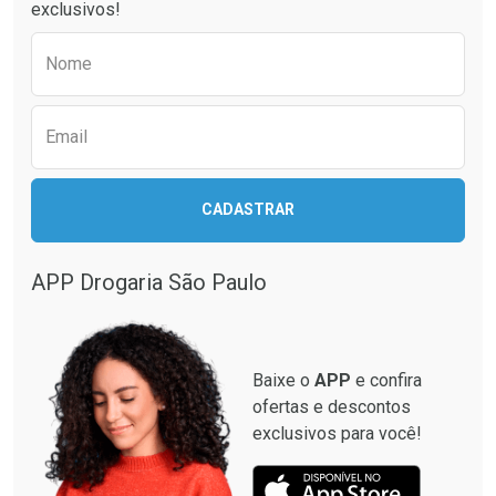
exclusivos!
Comprar sem Desconto
Por R$ 64,99/cada
Por R$ 79,99/cada
Comprar sem Desconto
Por R$ 64,99/cada
Preencha o formulário abaixo para receber 
Por R$ 79,99/cada
Nome
Email
CADASTRAR
APP Drogaria São Paulo
Baixe o
APP
e confira
ofertas e descontos
exclusivos para você!