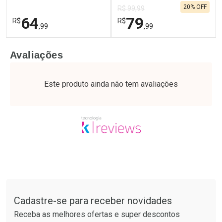
20% OFF
Por R$ 49,27/cada
Por R$ 55,99/cada
R$ 99,99
64
79
R$
R$
,99
,99
FECHAR
F
FECHAR
F
Avaliações
Dermaclub
Laboratório
Por Menos
Por Menos
Este produto ainda não tem avaliações
Tudo sobre a Drogaria São Paulo
Ativar Desconto
Cadastre-se para receber novidades
Ativar Desconto
Receba as melhores ofertas e super descontos
Comprar sem Desconto
Comprar sem Desconto