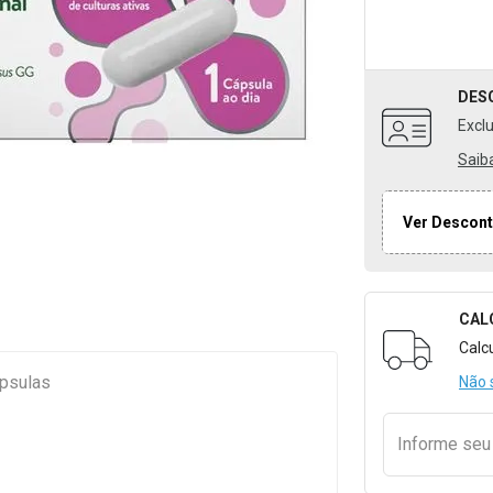
DES
Excl
Saib
Ver Descont
CAL
Formulári
Calc
ápsulas
Não 
Informe se