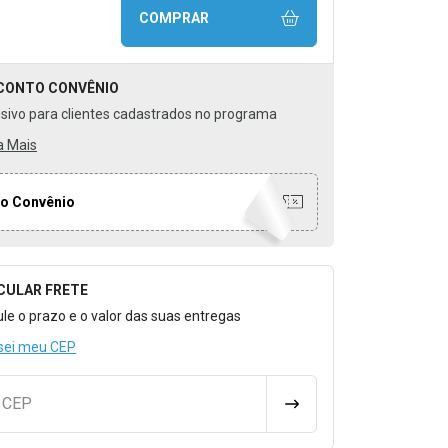
COMPRAR
CONTO
CONVÊNIO
usivo para clientes cadastrados no programa
a Mais
o Convênio
CULAR FRETE
o para Calcular o Frete
ule o prazo e o valor das suas entregas
sei meu CEP
u CEP
CALCULAR FRETE