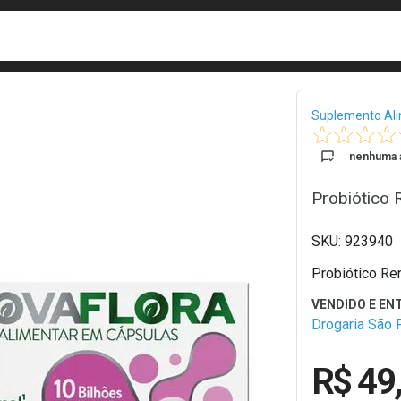
busca
isa?
Bread
Suplemento Al
nenhuma a
Probiótico 
923940
Probiótico Re
Drogaria São 
R$ 49