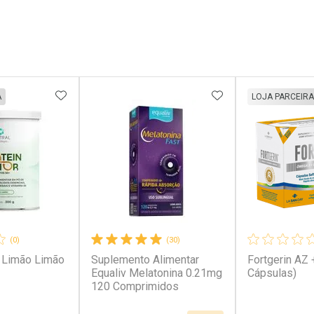
FAVORITOS
ADICIONAR AOS FAVORITOS
ADICIONAR AOS 
A
LOJA PARCEIRA
(0)
(30)
 Limão Limão
Suplemento Alimentar
Fortgerin AZ
Equaliv Melatonina 0.21mg
Cápsulas)
120 Comprimidos