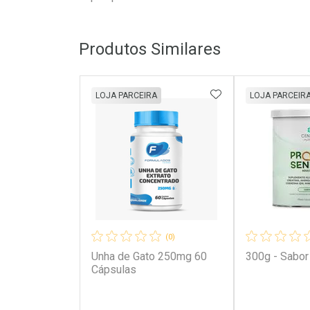
Produtos Similares
ADICIONAR AOS 
LOJA PARCEIRA
LOJA PARCEIR
(0)
Unha de Gato 250mg 60
300g - Sabor
Cápsulas