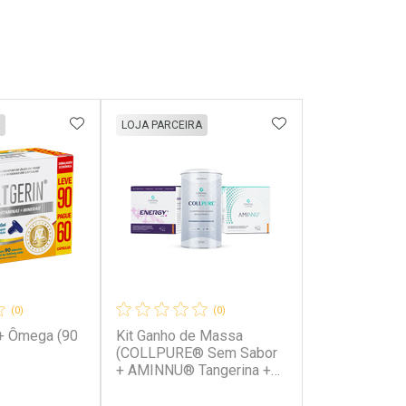
FAVORITOS
ADICIONAR AOS FAVORITOS
ADICIONAR AOS 
LOJA PARCEIRA
(0)
(0)
 + Ômega (90
Kit Ganho de Massa
(COLLPURE® Sem Sabor
+ AMINNU® Tangerina +
ENERGY ATP®+ Tangerina)
Tangerina