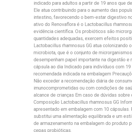
indicado para adultos a partir de 19 anos que des
Ele atua contribuindo para o aumento das popu
intestino, favorecendo o bem-estar digestivo no
ativo do Renovaflora é o Lactobacillus rhamno
evidência científica. Os probióticos são micr
quantidades adequadas, exercem efeitos posit
Lactobacillus rhamnosus GG atua colonizando o i
microbiota, que é o conjunto de microrganismos 
desempenham papel importante na digestão e na
cápsula ao dia Indicado para indivíduos com 19
recomendada indicada na embalagem Precauçõ
Não exceder a recomendação diária de consum
imunocomprometidas ou com condições de saúde
alcance de crianças Em caso de dúvidas sobre 
Composição Lactobacillus rhamnosus GG Inform
apresentado em embalagem com 10 cápsulas. P
substitui uma alimentação equilibrada e um esti
de armazenamento na embalagem do produto para
cepas probióticas.