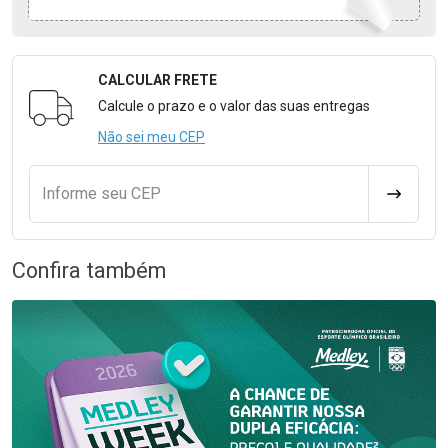
CALCULAR FRETE
Formulário para Calcular o Frete
Calcule o prazo e o valor das suas entregas
Não sei meu CEP
Informe seu CEP
CALCULA
Confira também