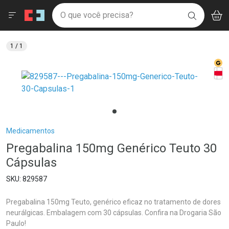
Drogaria São Paulo
Menu
Aces
Ir direto para a home
O que você precisa?
V
i
BUSCAR
Navegue pela página
Ir direto para o conteúdo
Faça a sua busca
Ir direto para a busca
Ir direto para a conta
1
/ 1
Ir direto para a ajuda
Med
Ir direto para a notificações
Tarj
Ir direto para o carrinho
Ir direto para o menu
Breadcrumb
Medicamentos
Pregabalina 150mg Genérico Teuto 30
Cápsulas
829587
Pregabalina 150mg Teuto, genérico eficaz no tratamento de dores
neurálgicas. Embalagem com 30 cápsulas. Confira na Drogaria São
Paulo!