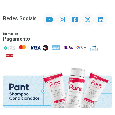
YouTube
Instagram
Facebook
Twitter
Linkedin
Redes Sociais
formas de
Pagamento
PIX
MasterCard
VISA
ELO
AMEX
NuPay
Google Pay
Diners Club
Hipercard
Promoção em Destaque