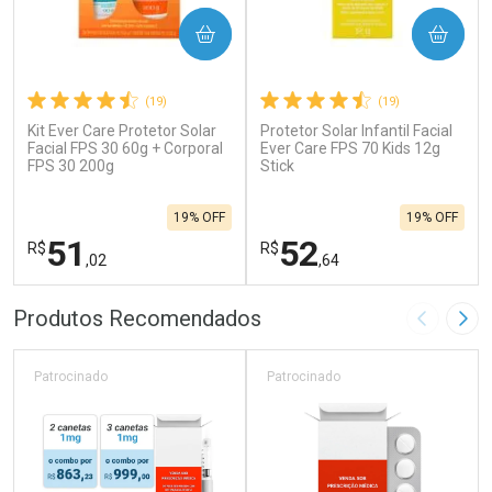
COMPRAR
COMPRAR
(19)
(19)
Kit Ever Care Protetor Solar
Protetor Solar Infantil Facial
Facial FPS 30 60g + Corporal
Ever Care FPS 70 Kids 12g
FPS 30 200g
Stick
19% OFF
19% OFF
51
52
R$
R$
,02
,64
FECHAR
F
FECHAR
F
Produtos Recomendados
Imagem A
Pró
Laboratório
Laboratório
Por Menos
Por Menos
Patrocinado
Patrocinado