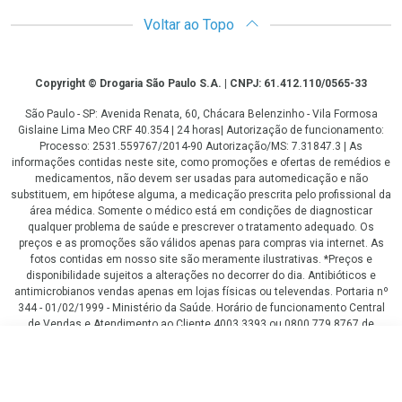
Voltar ao Topo
Copyright
Copyright © Drogaria São Paulo S.A. | CNPJ: 61.412.110/0565-33
São Paulo - SP: Avenida Renata, 60, Chácara Belenzinho - Vila Formosa
Gislaine Lima Meo CRF 40.354 | 24 horas| Autorização de funcionamento:
Processo: 2531.559767/2014-90 Autorização/MS: 7.31847.3 | As
informações contidas neste site, como promoções e ofertas de remédios e
medicamentos, não devem ser usadas para automedicação e não
substituem, em hipótese alguma, a medicação prescrita pelo profissional da
área médica. Somente o médico está em condições de diagnosticar
qualquer problema de saúde e prescrever o tratamento adequado. Os
preços e as promoções são válidos apenas para compras via internet. As
fotos contidas em nosso site são meramente ilustrativas. *Preços e
disponibilidade sujeitos a alterações no decorrer do dia. Antibióticos e
antimicrobianos vendas apenas em lojas físicas ou televendas. Portaria nº
344 - 01/02/1999 - Ministério da Saúde. Horário de funcionamento Central
de Vendas e Atendimento ao Cliente 4003 3393 ou 0800 779 8767 de
domingo a domingo das 08h00 às 20h00.
LGPD Aceite os Cookies
R$ 47,78
COMPRAR