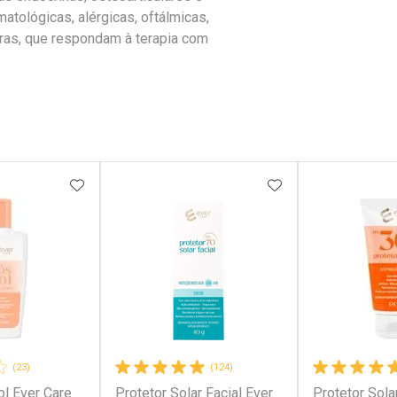
atológicas, alérgicas, oftálmicas,
utras, que respondam à terapia com
FAVORITOS
ADICIONAR AOS FAVORITOS
ADICIONAR AOS 
(23)
(124)
l Ever Care
Protetor Solar Facial Ever
Protetor Sola