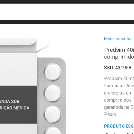
busca
isa?
Bread
Medicamentos
Predsim 40
comprimid
431958
Predsim 40mg
Farmasa - Alí
e alergias em
comprimidos.
garantida na D
Paulo.
PRODUTO ES