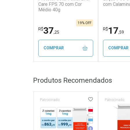
Care FPS 70 com Cor
com Calamin
Médio 40g
19% OFF
37
17
R$
R$
,25
,59
COMPRAR
COMPRAR
FECHAR
FECHAR
Produtos Recomendados
Laboratório
Laborató
Por Menos
Por Men
ADICIONAR AOS 
Patrocinado
Patrocinado
Tarja Vermelha
Medicamento Refrig
Medicamento Simila