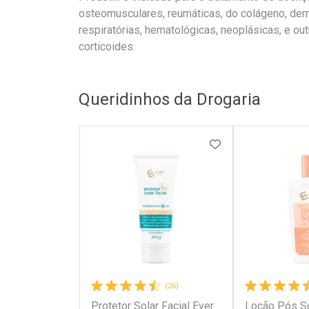
osteomusculares, reumáticas, do colágeno, derm
respiratórias, hematológicas, neoplásicas, e o
corticoides.
Queridinhos da Drogaria
ADICIONAR AOS 
(26)
Protetor Solar Facial Ever
Loção Pós So