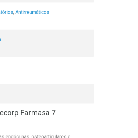
atórios
,
Antirreumáticos
a
ecorp Farmasa 7
s endócrinas, osteoarticulares e