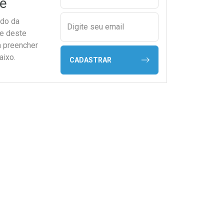
e
ado da
Digite seu email
de deste
a preencher
aixo.
CADASTRAR