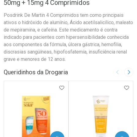
50mg + 15mg 4 Comprimidos
Posdrink De Martin 4 Comprimidos tem como principais
ativos o hidróxido de alumínio, Ácido acetilsalicílico, maleato
de mepiramina, e cafeína. Este medicamento é contra
indicado para pacientes com hipersensibilidade conhecida
aos componentes da fórmula, úlcera gástrica, hemofilia,
discrasias sangüíneas, hipofosfatemia, insuficiência renal
grave e menores de 12 anos.
Queridinhos da Drogaria
Imagem A
Pró
ADICIONAR AOS FAVORITOS
ADIC