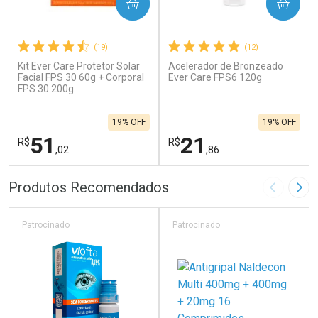
COMPRAR
COMPRAR
(19)
(12)
Kit Ever Care Protetor Solar
Acelerador de Bronzeado
Facial FPS 30 60g + Corporal
Ever Care FPS6 120g
FPS 30 200g
19% OFF
19% OFF
51
21
R$
R$
,02
,86
FECHAR
F
FECHAR
F
Produtos Recomendados
Imagem A
Pró
Laboratório
Laboratório
Por Menos
Por Menos
Patrocinado
Patrocinado