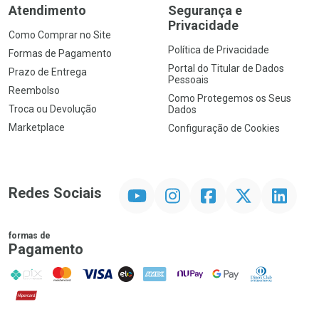
Atendimento
Segurança e
Privacidade
Como Comprar no Site
Política de Privacidade
Formas de Pagamento
Portal do Titular de Dados
Prazo de Entrega
Pessoais
Reembolso
Como Protegemos os Seus
Troca ou Devolução
Dados
Marketplace
Configuração de Cookies
YouTube
Instagram
Facebook
Twitter
Linkedin
Redes Sociais
formas de
Pagamento
PIX
MasterCard
VISA
ELO
AMEX
NuPay
Google Pay
Diners Club
Hipercard