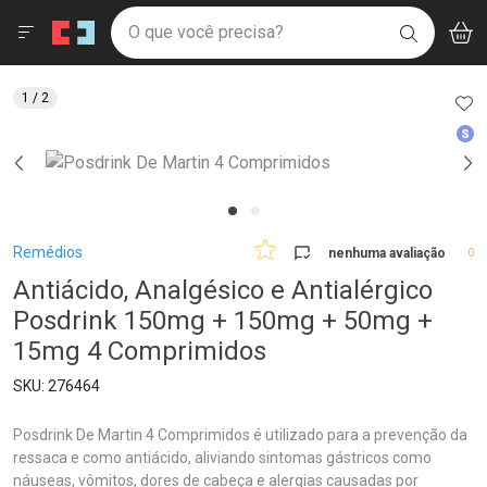
Drogaria São Paulo
Menu
Aces
Ir direto para a home
O que você precisa?
V
i
BUSCAR
Navegue pela página
Ir direto para o conteúdo
Faça a sua busca
Ir direto para a busca
Ir direto para a conta
AD
1
/ 2
Ir direto para a ajuda
Med
Ir direto para a notificações
Ir direto para o carrinho
Ir direto para o menu
Breadcrumb
Remédios
nenhuma avaliação
0
Antiácido, Analgésico e Antialérgico
Posdrink 150mg + 150mg + 50mg +
15mg 4 Comprimidos
276464
Posdrink De Martin 4 Comprimidos é utilizado para a prevenção da
ressaca e como antiácido, aliviando sintomas gástricos como
náuseas, vômitos, dores de cabeça e alergias causadas por