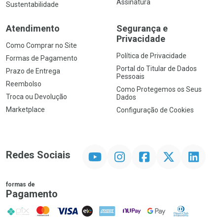
Assinatura
Sustentabilidade
Atendimento
Segurança e
Privacidade
Como Comprar no Site
Política de Privacidade
Formas de Pagamento
Portal do Titular de Dados
Prazo de Entrega
Pessoais
Reembolso
Como Protegemos os Seus
Troca ou Devolução
Dados
Marketplace
Configuração de Cookies
YouTube
Instagram
Facebook
Twitter
Linkedin
Redes Sociais
formas de
Pagamento
PIX
MasterCard
VISA
ELO
AMEX
NuPay
Google Pay
Diners Club