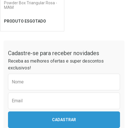
Powder Box Triangular Rosa -
MAM
PRODUTO ESGOTADO
FECHAR
FECHAR
Tudo sobre a Drogaria São Paulo
Cadastre-se para receber novidades
Laboratório
Por Menos
Receba as melhores ofertas e super descontos
exclusivos!
Preencha o formulário abaixo para receber 
Nome
Email
CADASTRAR