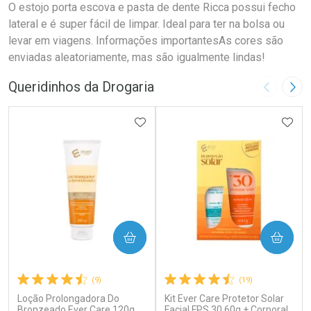
O estojo porta escova e pasta de dente Ricca possui fecho
lateral e é super fácil de limpar. Ideal para ter na bolsa ou
levar em viagens. Informações importantesAs cores são
enviadas aleatoriamente, mas são igualmente lindas!
Queridinhos da Drogaria
Imagem A
Pró
ADICIONAR AOS FAVORITOS
ADIC
COMPRAR
COMPRAR
(9)
(19)
Loção Prolongadora Do
Kit Ever Care Protetor Solar
Bronzeado Ever Care 120g
Facial FPS 30 60g + Corporal