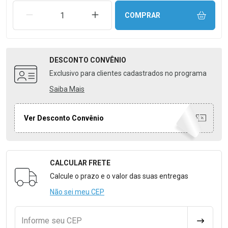
REMOVER UMA UNIDADE
AUMENTAR UMA UNIDADE
COMPRAR
DESCONTO
CONVÊNIO
Exclusivo para clientes cadastrados no programa
Saiba Mais
Ver Desconto Convênio
CALCULAR FRETE
Formulário para Calcular o Frete
Calcule o prazo e o valor das suas entregas
Não sei meu CEP
Informe seu CEP
CALCULA