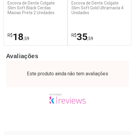
Escova de Dente Colgate
Escova de Dente Colgate
Ativar Desconto
Ativar Desconto
Slim Soft Black Cerdas
Slim Soft Gold Ultramacia 4
Macias Preta 2 Unidades
Comprar sem Desconto
Unidades
Comprar sem Desconto
Por R$ 20,24/cada
Por R$ 51,02/cada
Comprar sem Desconto
Comprar sem Desconto
Por R$ 20,24/cada
Por R$ 51,02/cada
18
35
R$
R$
,59
,59
FECHAR
F
FECHAR
F
Avaliações
Laboratório
Laboratório
Por Menos
Por Menos
Este produto ainda não tem avaliações
Tudo sobre a Drogaria São Paulo