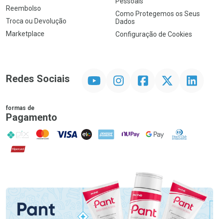
Pessoais
Reembolso
Como Protegemos os Seus
Troca ou Devolução
Dados
Marketplace
Configuração de Cookies
YouTube
Instagram
Facebook
Twitter
Linkedin
Redes Sociais
formas de
Pagamento
PIX
MasterCard
VISA
ELO
AMEX
NuPay
Google Pay
Diners Club
Hipercard
Promoção em Destaque