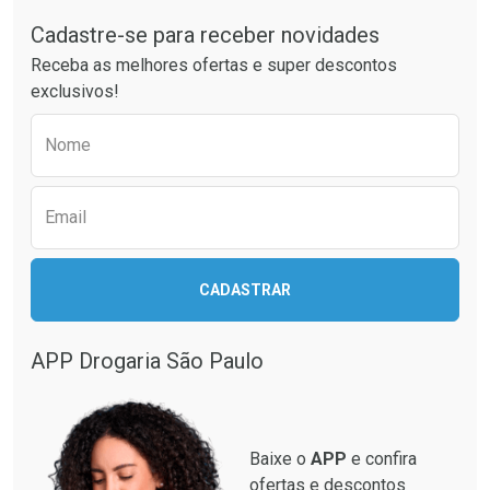
Cadastre-se para receber novidades
Ativar Desconto
Ativar Desconto
Receba as melhores ofertas e super descontos
Comprar sem Desconto
Comprar sem Desconto
exclusivos!
Por R$ 18,59/cada
Por R$ 35,59/cada
Comprar sem Desconto
Comprar sem Desconto
Preencha o formulário abaixo para receber 
Por R$ 18,59/cada
Por R$ 35,59/cada
Nome
Email
CADASTRAR
APP Drogaria São Paulo
Baixe o
APP
e confira
ofertas e descontos