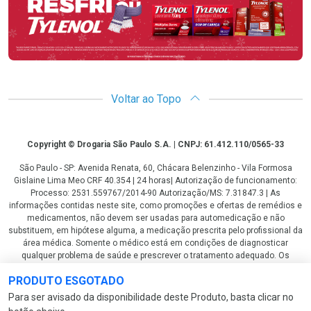
Voltar ao Topo
Copyright
Copyright © Drogaria São Paulo S.A. | CNPJ: 61.412.110/0565-33
São Paulo - SP: Avenida Renata, 60, Chácara Belenzinho - Vila Formosa
Gislaine Lima Meo CRF 40.354 | 24 horas| Autorização de funcionamento:
Processo: 2531.559767/2014-90 Autorização/MS: 7.31847.3 | As
informações contidas neste site, como promoções e ofertas de remédios e
medicamentos, não devem ser usadas para automedicação e não
substituem, em hipótese alguma, a medicação prescrita pelo profissional da
área médica. Somente o médico está em condições de diagnosticar
qualquer problema de saúde e prescrever o tratamento adequado. Os
preços e as promoções são válidos apenas para compras via internet. As
PRODUTO ESGOTADO
fotos contidas em nosso site são meramente ilustrativas. *Preços e
disponibilidade sujeitos a alterações no decorrer do dia. Antibióticos e
Para ser avisado da disponibilidade deste Produto, basta clicar no
antimicrobianos vendas apenas em lojas físicas ou televendas. Portaria nº