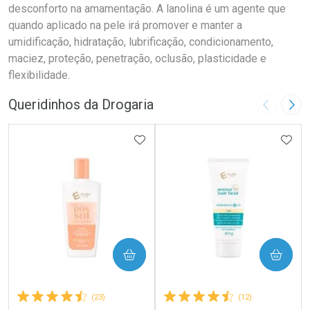
desconforto na amamentação. A lanolina é um agente que
quando aplicado na pele irá promover e manter a
umidificação, hidratação, lubrificação, condicionamento,
maciez, proteção, penetração, oclusão, plasticidade e
flexibilidade.
Queridinhos da Drogaria
Imagem A
Pró
ADICIONAR AOS FAVORITOS
ADIC
COMPRAR
COMPRAR
(23)
(12)