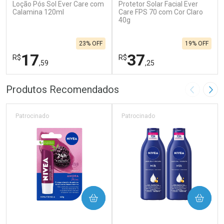
Loção Pós Sol Ever Care com
Protetor Solar Facial Ever
Calamina 120ml
Care FPS 70 com Cor Claro
40g
23% OFF
19% OFF
17
37
R$
R$
,59
,25
FECHAR
F
FECHAR
F
Produtos Recomendados
Imagem A
Pró
Laboratório
Laboratório
Por Menos
Por Menos
Patrocinado
Patrocinado
COMPRAR
COMPRAR