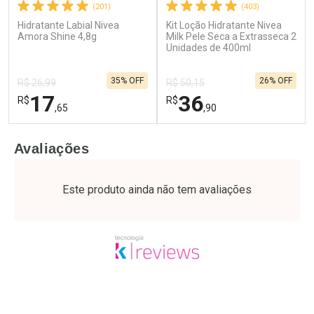
(201)
(403)
Hidratante Labial Nivea
Kit Loção Hidratante Nivea
Ativar Desconto
Ativar Desconto
Amora Shine 4,8g
Milk Pele Seca a Extrasseca 2
Comprar sem Desconto
Unidades de 400ml
Comprar sem Desconto
Por R$ 17,59/cada
Por R$ 37,25/cada
Comprar sem Desconto
Comprar sem Desconto
35% OFF
26% OFF
Por R$ 17,59/cada
Por R$ 37,25/cada
R$ 26,99
R$ 50,15
17
36
R$
R$
,65
,90
FECHAR
F
FECHAR
F
Avaliações
Laboratório
Laboratório
Por Menos
Por Menos
Este produto ainda não tem avaliações