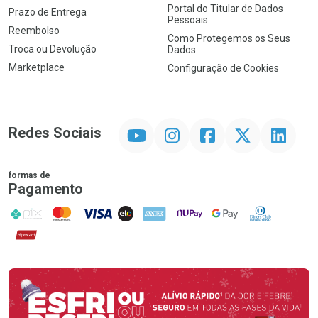
Portal do Titular de Dados
Prazo de Entrega
Pessoais
Reembolso
Como Protegemos os Seus
Troca ou Devolução
Dados
Marketplace
Configuração de Cookies
YouTube
Instagram
Facebook
Twitter
Linkedin
Redes Sociais
formas de
Pagamento
PIX
MasterCard
VISA
ELO
AMEX
NuPay
Google Pay
Diners Club
Hipercard
Promoção em Destaque