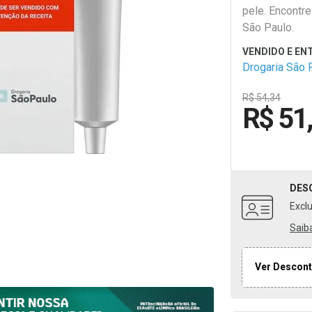
pele. Encontre
São Paulo.
Drogaria São 
R$ 54,34
R$ 51
DES
Excl
Saib
Ver Descont