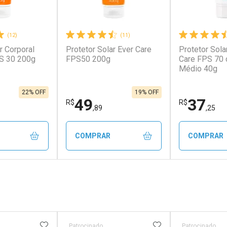
(12)
(11)
r Corporal
Protetor Solar Ever Care
Protetor Sola
S 30 200g
FPS50 200g
Care FPS 70 
Médio 40g
22% OFF
19% OFF
49
37
R$
R$
,89
,25
COMPRAR
COMPRAR
FECHAR
FECHAR
FECHAR
FECHAR
rio
Laboratório
Laborató
os
Por Menos
Por Men
FAVORITOS
ADICIONAR AOS FAVORITOS
ADICIONAR AOS 
Patrocinado
Patrocinado