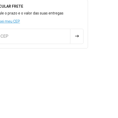
CULAR FRETE
o para Calcular o Frete
ule o prazo e o valor das suas entregas
sei meu CEP
u CEP
CALCULAR FRETE