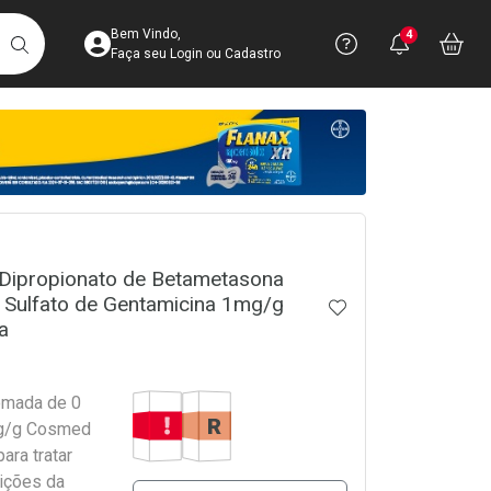
Acesse sua Conta
Precisa de 
Notific
Aces
Bem Vindo,
4
Você po
notifica
Vo
it
BUSCAR
Ver Recursos 
Faça seu Login ou Cadastro
Atendimento ao 
Central de Ajud
crumb
Televendas
4003-3393
 Dipropionato de Betametasona
 Sulfato de Gentamicina 1mg/g
ADICIONAR AOS 
a
Tarja Vermelha
Medicamento De Referência
omada de 0
g/g Cosmed
ara tratar
ições da