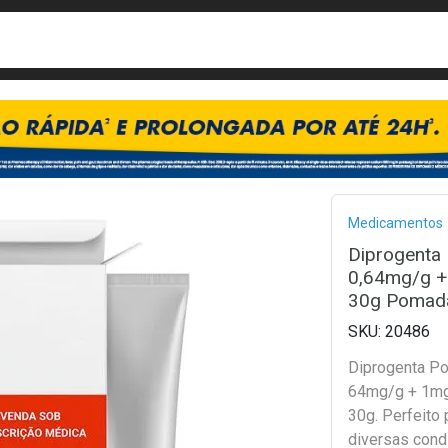
busca
isa?
Bread
Medicamentos
Diprogenta
0,64mg/g +
30g Pomad
20486
Diprogenta P
64mg/g + 1m
30g. Perfeito p
diversas cond