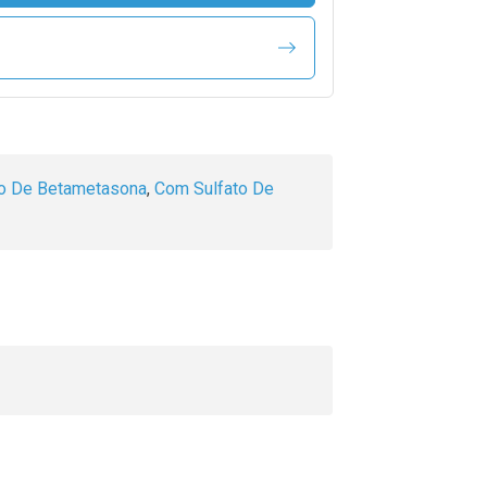
o De Betametasona
,
Com Sulfato De