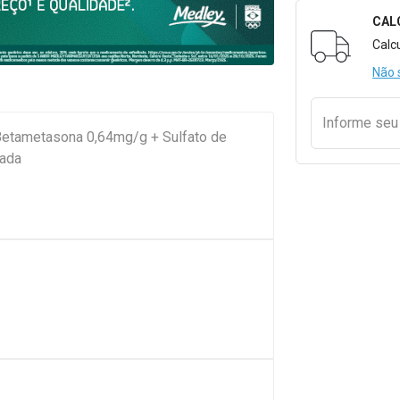
CAL
Formulári
Calc
Não 
Informe se
Betametasona 0,64mg/g + Sulfato de
ada