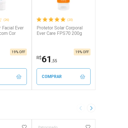
(26)
(20)
r Facial Ever
Protetor Solar Corporal
com Cor
Ever Care FPS70 200g
19% OFF
19% OFF
61
R$
,55
COMPRAR
FECHAR
FECHAR
FECHAR
FECHAR
rio
Laboratório
os
Por Menos
Imagem Anterior
Próxima Imagem
FAVORITOS
ADICIONAR AOS FAVORITOS
ADICIONAR AOS 
Patrocinado
Patrocinado