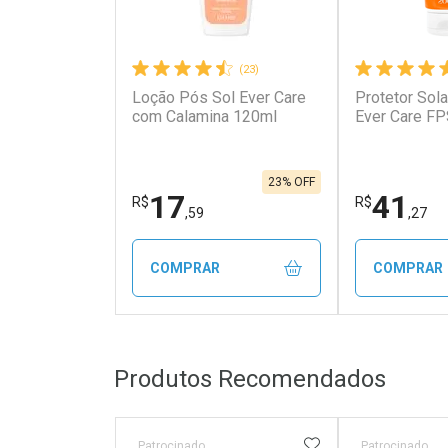
(23)
Loção Pós Sol Ever Care
Protetor Sola
com Calamina 120ml
Ever Care FP
23% OFF
17
41
R$
R$
,59
,27
COMPRAR
COMPRAR
FECHAR
FECHAR
Produtos Recomendados
Laboratório
Laborató
Por Menos
Por Men
ADICIONAR AOS 
Patrocinado
Patrocinado