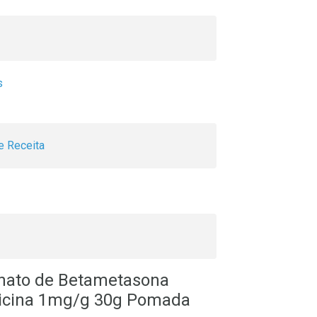
s
 Receita
onato de Betametasona
micina 1mg/g 30g Pomada