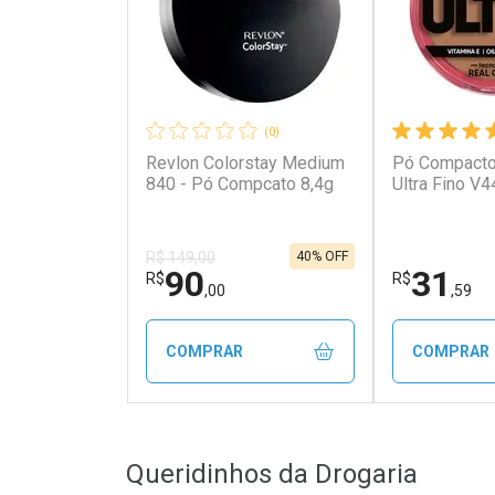
(0)
Revlon Colorstay Medium
Pó Compacto
840 - Pó Compcato 8,4g
Ultra Fino V4
40% OFF
R$ 149,00
90
31
R$
R$
,00
,59
COMPRAR
COMPRAR
FECHAR
FECHAR
Queridinhos da Drogaria
Laboratório
Laborató
Por Menos
Por Men