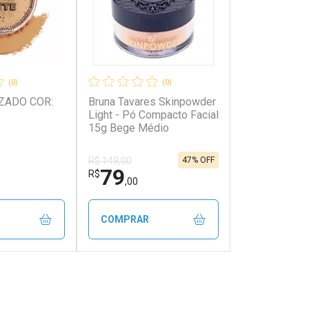
(0)
(0)
ZADO COR:
Bruna Tavares Skinpowder
Light - Pó Compacto Facial
15g Bege Médio
47% OFF
R$ 149,00
79
R$
,00
COMPRAR
FECHAR
FECHAR
FECHAR
FECHAR
rio
Laboratório
os
Por Menos