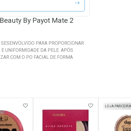
 Beauty By Payot Mate 2
OI SESENVOLVIDO PARA PROPORCIONAR
 E UNIFORMIDADE DA PELE. APÓS
IZAR COM O PO FACIAL DE FORMA
FAVORITOS
ADICIONAR AOS FAVORITOS
ADICIONAR AOS 
LOJA PARCEIRA