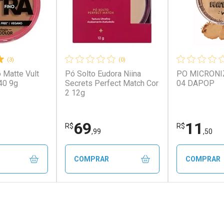
(3)
(0)
 Matte Vult
Pó Solto Eudora Niina
PO MICRONI
40 9g
Secrets Perfect Match Cor
04 DAPOP
2 12g
69
11
R$
R$
,99
,50
COMPRAR
COMPRAR
FECHAR
FECHAR
FECHAR
FECHAR
rio
Laboratório
Laborató
os
Por Menos
Por Men