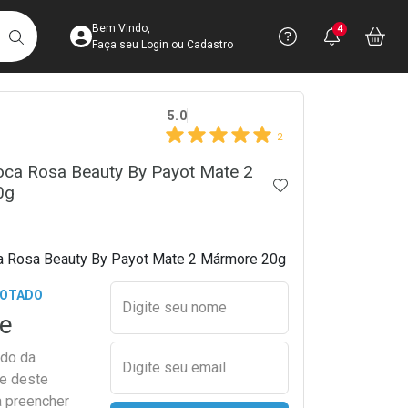
Acesse sua Conta
Precisa de 
Notific
Aces
Bem Vindo,
4
Você po
notifica
Vo
it
BUSCAR
Ver Recursos 
Faça seu Login ou Cadastro
crumb
5.0
Atendimento ao 
2
Central de Ajud
oca Rosa Beauty By Payot Mate 2
ADICIONAR AOS 
0g
Televendas
4003-3393
a Rosa Beauty By Payot Mate 2 Mármore 20g
Preencher nome e email para s
GOTADO
Digite seu nome
e
ado da
Digite seu email
de deste
a preencher