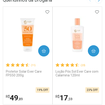
Queridinhos da Drogaria
Imagem A
Pró
ADICIONAR AOS FAVORITOS
ADIC
COMPRAR
COMPRAR
(11)
(23)
Protetor Solar Ever Care
Loção Pós Sol Ever Care com
FPS50 200g
Calamina 120ml
19% OFF
23% OFF
49
17
R$
R$
,89
,59