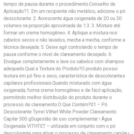
tempo de pausa durante o procedimento.Conselho de
Aplicação?1. Em um recipiente não metálico, adicione o pó
descolorante. 2. Acrescente água oxigenada de 20 ou 30
volumes na proporção aproximada de 1:3. 3. Misture até
formar um creme homogêneo. 4. Aplique a mistura nos
cabelos secos e não lavados, mecha a mecha, conforme a
técnica desejada. 5. Deixe agir controlando o tempo de
pausa conforme o nível de clareamento desejado. 6.
Enxágue completamente e lave os cabelos com shampoo
adequado.Qual a Textura do Produto?O produto possui
textura em pó fino e seco, característica de descolorantes
capilares profissionais.Quando misturado com água
oxigenada, forma creme homogêneo e de fácil aplicação,
permitindo melhor distribuição do produto durante o
processo de clareamento.O Que Contém?01 – Pó
Descolorante Tyrrel Vithet White Powder Clareamento
Capilar 500 gSugestão de uso complementar:• Água
Oxigenada VITHTET – utilizada em conjunto com o pó
descolorante para ativar o processo de clareamento capilar.•