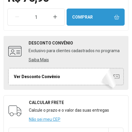
REMOVER UMA UNIDADE
AUMENTAR UMA UNIDADE
COMPRAR
DESCONTO
CONVÊNIO
Exclusivo para clientes cadastrados no programa
Saiba Mais
Ver Desconto Convênio
CALCULAR FRETE
Formulário para Calcular o Frete
Calcule o prazo e o valor das suas entregas
Não sei meu CEP