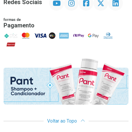
Redes Sociais
formas de
Pagamento
PIX
MasterCard
VISA
ELO
AMEX
NuPay
Google Pay
Diners Club
Hipercard
Promoção em Destaque
Voltar ao Topo