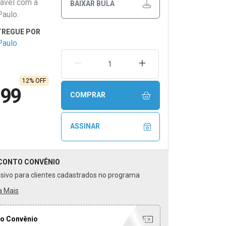
ável com a
BAIXAR BULA
Paulo.
Paulo
REMOVER UMA UNIDADE
AUMENTAR UMA UNIDA
12% OFF
,99
COMPRAR
ASSINAR
CONTO
CONVÊNIO
usivo para clientes cadastrados no programa
a Mais
o Convênio