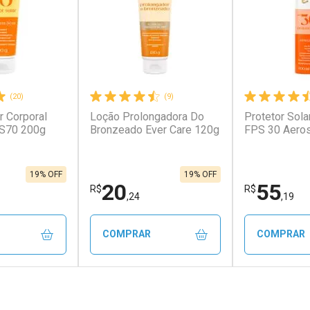
(20)
(9)
r Corporal
Loção Prolongadora Do
Protetor Sola
PS70 200g
Bronzeado Ever Care 120g
FPS 30 Aero
19% OFF
19% OFF
20
55
R$
R$
,24
,19
COMPRAR
COMPRAR
FECHAR
FECHAR
FECHAR
FECHAR