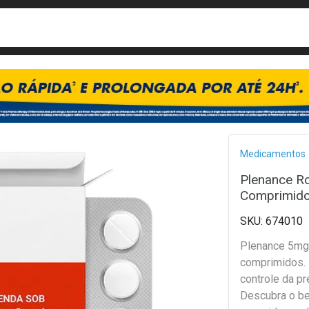
busca
isa?
Bread
Medicamentos
Plenance Ro
Comprimido
674010
Plenance 5mg 
comprimidos. 
controle da pr
Descubra o b