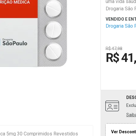
uma vida saud
Drogaria São 
Drogaria São 
R$ 47,98
R$ 41
DES
Excl
Saib
Ver Descont
cica 5mg 30 Comprimidos Revestidos