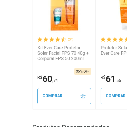
(34)
Kit Ever Care Protetor
Protetor Sola
Solar Facial FPS 70 40g +
Ever Care F
Corporal FPS 50 200ml
Aerossol
35% OFF
60
61
R$
R$
,74
,55
COMPRAR
COMPRAR
FECHAR
FECHAR