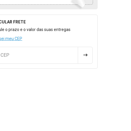
CULAR FRETE
o para Calcular o Frete
ule o prazo e o valor das suas entregas
sei meu CEP
u CEP
CALCULAR FRETE