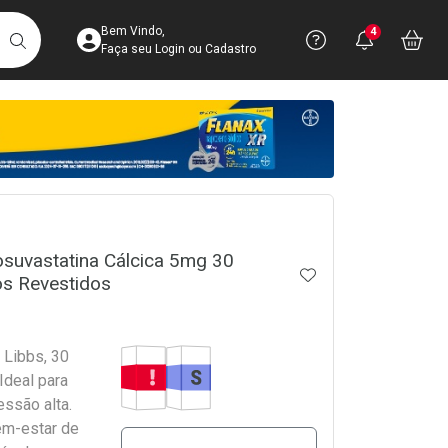
Acesse sua Conta
Precisa de 
Notific
Aces
Bem Vindo,
4
Você po
notifica
Vo
it
BUSCAR
Ver Recursos 
Faça seu Login ou Cadastro
Atendimento ao 
Central de Ajud
crumb
Televendas
4003-3393
suvastatina Cálcica 5mg 30
ADICIONAR AOS 
s Revestidos
Tarja Vermelha
Medicamento Similar
Libbs, 30
Ideal para
essão alta.
em-estar de