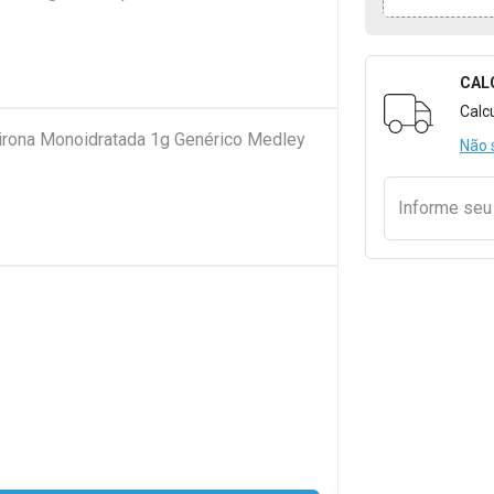
CAL
Formulári
Calc
pirona Monoidratada 1g Genérico Medley
Não 
Informe se