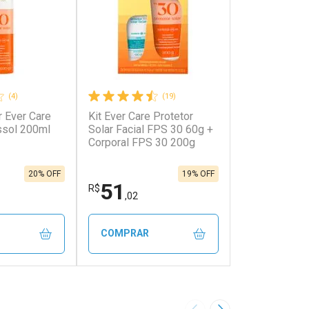
(4)
(19)
r Ever Care
Kit Ever Care Protetor
ssol 200ml
Solar Facial FPS 30 60g +
Corporal FPS 30 200g
20% OFF
19% OFF
51
R$
,02
COMPRAR
FECHAR
FECHAR
FECHAR
FECHAR