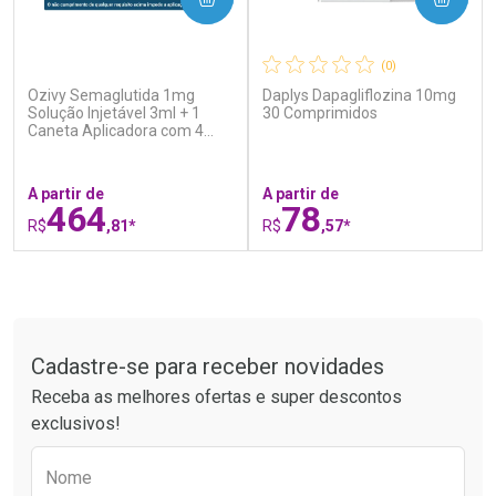
(0)
(0)
Ozivy Semaglutida 1mg
Daplys Dapagliflozina 10mg
Ativar Desconto
Ativar Desconto
Solução Injetável 3ml + 1
30 Comprimidos
Caneta Aplicadora com 4
Comprar sem Desconto
Comprar sem Desconto
Agulhas
Por R$ 51,02/cada
Por R$ 20,24/cada
Comprar sem Desconto
Comprar sem Desconto
Por R$ 51,02/cada
Por R$ 20,24/cada
A partir de
A partir de
464
78
R$
,81*
R$
,57*
FECHAR
F
FECHAR
F
Tudo sobre a Drogaria São Paulo
Laboratório
Laboratório
Por Menos
Por Menos
Cadastre-se para receber novidades
Receba as melhores ofertas e super descontos
exclusivos!
Preencha o formulário abaixo para receber 
Nome