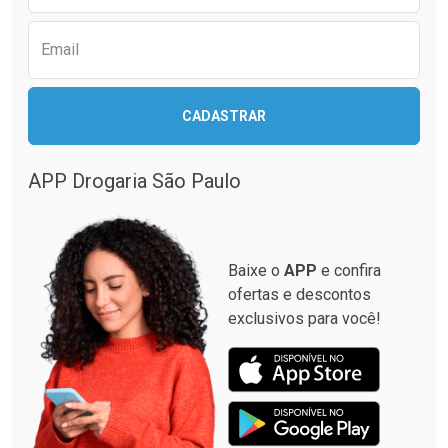
Email
Ativar Desconto
CADASTRAR
Ativar Desconto
Comprar sem Desconto
Comprar sem Desconto
Por R$ 664,02/cada
Por R$ 130,95/cada
APP Drogaria São Paulo
Comprar sem Desconto
Comprar sem Desconto
Por R$ 664,02/cada
Por R$ 130,95/cada
Baixe o
APP
e confira
ofertas e descontos
exclusivos para você!