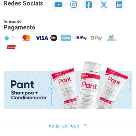
YouTube
Instagram
Facebook
Twitter
Linkedin
Redes Sociais
formas de
Pagamento
PIX
MasterCard
VISA
ELO
AMEX
NuPay
Google Pay
Diners Club
Hipercard
Promoção em Destaque
Voltar ao Topo