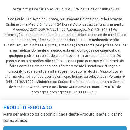
Copyright
Copyright © Drogaria São Paulo S.A. | CNPJ: 61.412.110/0565-33
São Paulo - SP: Avenida Renata, 60, Chácara Belenzinho - Vila Formosa
Gislaine Lima Meo CRF 40.354 | 24 horas| Autorização de funcionamento:
Processo: 2531.559767/2014-90 Autorização/MS: 7.31847.3 | As
informações contidas neste site, como promoções e ofertas de remédios e
medicamentos, não devem ser usadas para automedicação e não
substituem, em hipótese alguma, a medicação prescrita pelo profissional da
área médica. Somente o médico está em condições de diagnosticar
qualquer problema de saúde e prescrever o tratamento adequado. Os
preços e as promoções são válidos apenas para compras via internet. As
fotos contidas em nosso site são meramente ilustrativas. *Preços e
disponibilidade sujeitos a alterações no decorrer do dia. Antibióticos e
antimicrobianos vendas apenas em lojas físicas ou televendas. Portaria nº
344 - 01/02/1999 - Ministério da Saúde. Horário de funcionamento Central
de Vendas e Atendimento ao Cliente 4003 3393 ou 0800 779 8767 de
domingo a domingo das 08h00 às 20h00.
LGPD Aceite os Cookies
PRODUTO ESGOTADO
Para ser avisado da disponibilidade deste Produto, basta clicar no
botão abaixo.