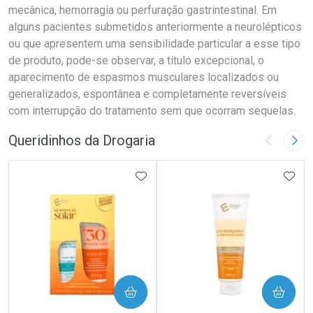
mecânica, hemorragia ou perfuração gastrintestinal. Em
alguns pacientes submetidos anteriormente a neurolépticos
ou que apresentem uma sensibilidade particular a esse tipo
de produto, pode-se observar, a título excepcional, o
aparecimento de espasmos musculares localizados ou
generalizados, espontânea e completamente reversíveis
com interrupção do tratamento sem que ocorram sequelas.
Queridinhos da Drogaria
Imagem A
Pró
ADICIONAR AOS FAVORITOS
ADIC
COMPRAR
COMPRAR