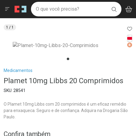
Drogaria São Paulo
Menu
Aces
Ir direto para a home
O que você precisa?
V
i
BUSCAR
Navegue pela página
Ir direto para o conteúdo
Faça a sua busca
Ir direto para a busca
Ir direto para a conta
AD
1
/ 1
Ir direto para a ajuda
Tarj
Ir direto para a notificações
Med
Ir direto para o carrinho
Ir direto para o menu
Breadcrumb
Medicamentos
Plamet 10mg Libbs 20 Comprimidos
28541
O Plamet 10mg Libbs com 20 comprimidos é um eficaz remédio
para enxaqueca. Seguro e de confiança. Adquira na Drogaria São
Paulo.
Confira também