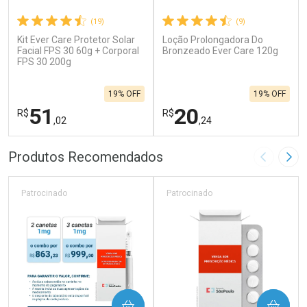
(19)
(9)
Kit Ever Care Protetor Solar
Loção Prolongadora Do
Facial FPS 30 60g + Corporal
Bronzeado Ever Care 120g
FPS 30 200g
19% OFF
19% OFF
51
20
R$
R$
,02
,24
FECHAR
F
FECHAR
F
Produtos Recomendados
Imagem A
Pró
Laboratório
Laboratório
Por Menos
Por Menos
Patrocinado
Patrocinado
COMPRAR
COMPRAR