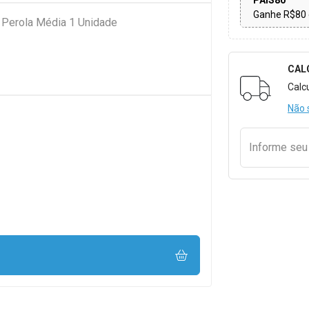
PAIS80
Ganhe R$80 
u Perola Média 1 Unidade
CAL
Formulári
Calc
Não 
Informe se