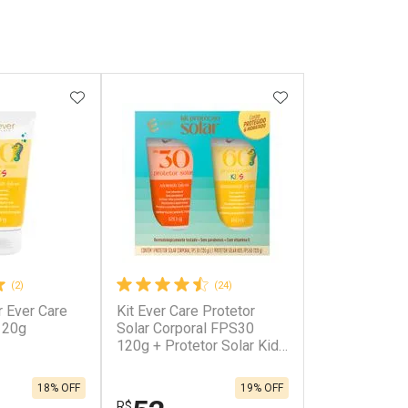
FAVORITOS
ADICIONAR AOS FAVORITOS
ADICIONAR AOS 
(2)
(24)
r Ever Care
Kit Ever Care Protetor
120g
Solar Corporal FPS30
120g + Protetor Solar Kids
FPS60 120g
18% OFF
19% OFF
R$