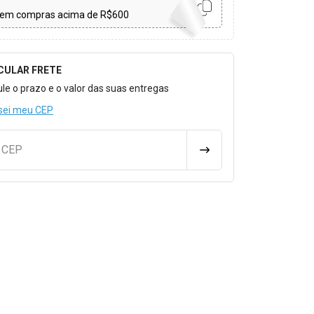
em compras acima de R$600
CULAR FRETE
o para Calcular o Frete
ule o prazo e o valor das suas entregas
sei meu CEP
u CEP
CALCULAR FRETE