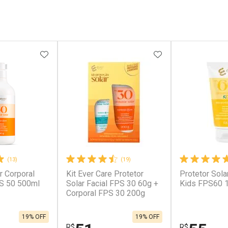
FAVORITOS
ADICIONAR AOS FAVORITOS
ADICIONAR AOS 
(13)
(19)
r Corporal
Kit Ever Care Protetor
Protetor Sola
PS 50 500ml
Solar Facial FPS 30 60g +
Kids FPS60 
Corporal FPS 30 200g
19% OFF
19% OFF
R$
R$