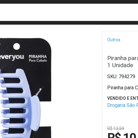
busca
isa?
Bread
Outros
Piranha par
1 Unidade
794279
Piranha para 
Drogaria São 
R$ 13,59
R$ 10