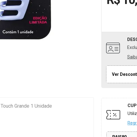
DES
Excl
Saib
Ver Descont
u Touch Grande 1 Unidade
CUP
Util
Regr