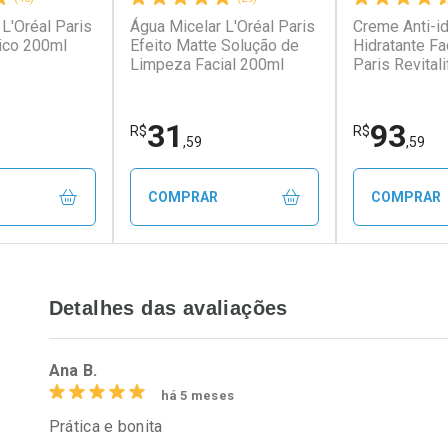
L'Oréal Paris
Água Micelar L'Oréal Paris
Creme Anti-i
conto
Ativar Desconto
Ativar Desc
ico 200ml
Efeito Matte Solução de
Hidratante Fa
Limpeza Facial 200ml
Paris Revitali
FPS20 49g
em Desconto
Comprar sem Desconto
Comprar s
em Desconto
Comprar sem Desconto
Comprar s
4/cada
Por R$ 51,02/cada
Por R$ 55,9
4/cada
Por R$ 51,02/cada
Por R$ 55,9
31
93
R$
R$
,59
,59
COMPRAR
COMPRAR
FECHAR
FECHAR
FECHAR
FECHAR
Detalhes das avaliações
rio
Laboratório
Laborató
os
Por Menos
Por Men
Ana B.
há 5 meses
Prática e bonita