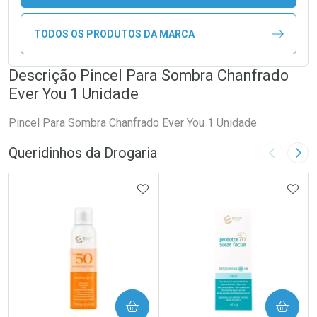
TODOS OS PRODUTOS DA MARCA
Descrição Pincel Para Sombra Chanfrado
Ever You 1 Unidade
Pincel Para Sombra Chanfrado Ever You 1 Unidade
Queridinhos da Drogaria
Imagem A
Pró
ADICIONAR AOS FAVORITOS
ADIC
COMPRAR
COMPRAR