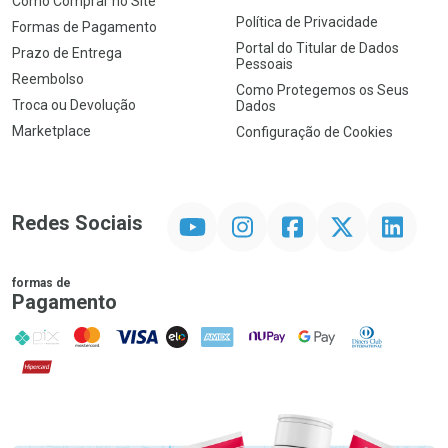
Como Comprar no Site
Política de Privacidade
Formas de Pagamento
Portal do Titular de Dados
Prazo de Entrega
Pessoais
Reembolso
Como Protegemos os Seus
Troca ou Devolução
Dados
Marketplace
Configuração de Cookies
YouTube
Instagram
Facebook
Twitter
Linkedin
Redes Sociais
formas de
Pagamento
PIX
MasterCard
VISA
ELO
AMEX
NuPay
Google Pay
Diners Club
Hipercard
Promoção em Destaque