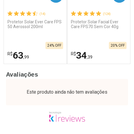
(14)
(124)
Protetor Solar Ever Care FPS
Protetor Solar Facial Ever
50 Aerossol 200ml
Care FPS70 Sem Cor 40g
24% OFF
20% OFF
63
34
R$
R$
,99
,39
FECHAR
F
FECHAR
F
Avaliações
Laboratório
Laboratório
Por Menos
Por Menos
Este produto ainda não tem avaliações