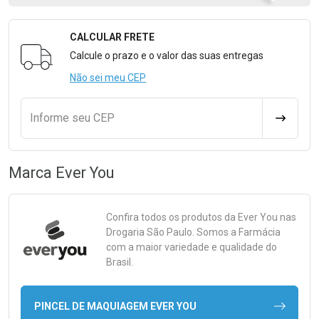
CALCULAR FRETE
Formulário para Calcular o Frete
Calcule o prazo e o valor das suas entregas
Não sei meu CEP
Informe seu CEP
CALCULA
Marca
Ever You
Confira todos os produtos da
Ever You
nas
Drogaria São Paulo. Somos a Farmácia
com a maior variedade e qualidade do
Brasil.
PINCEL DE MAQUIAGEM EVER YOU