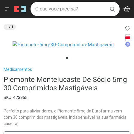
Drogaria São Paulo
Menu
Aces
Ir direto para a home
O que você precisa?
V
i
BUSCAR
Navegue pela página
Ir direto para o conteúdo
Faça a sua busca
Ir direto para a busca
Ir direto para a conta
AD
1
/ 1
Ir direto para a ajuda
Tarj
Ir direto para a notificações
Med
Ir direto para o carrinho
Ir direto para o menu
Breadcrumb
Medicamentos
Piemonte Montelucaste De Sódio 5mg
30 Comprimidos Mastigáveis
423955
Perfeito para aliviar dores, o Piemonte 5mg da Eurofarma vem
com 30 comprimidos mastigáveis. Indispensável na sua farmácia
caseira!