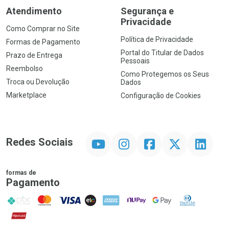
Atendimento
Segurança e
Privacidade
Como Comprar no Site
Política de Privacidade
Formas de Pagamento
Portal do Titular de Dados
Prazo de Entrega
Pessoais
Reembolso
Como Protegemos os Seus
Troca ou Devolução
Dados
Marketplace
Configuração de Cookies
YouTube
Instagram
Facebook
Twitter
Linkedin
Redes Sociais
formas de
Pagamento
PIX
MasterCard
VISA
ELO
AMEX
NuPay
Google Pay
Diners Club
Hipercard