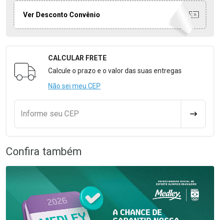
Ver Desconto Convênio
CALCULAR FRETE
Formulário para Calcular o Frete
Calcule o prazo e o valor das suas entregas
Não sei meu CEP
Informe seu CEP
CALCULA
Confira também