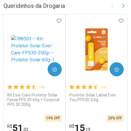
Queridinhos da Drogaria
Imagem A
Pró
ADICIONAR AOS FAVORITOS
ADIC
COMPRAR
COMPRAR
(19)
(15)
Kit Ever Care Protetor Solar
Protetor Solar Labial Ever
Facial FPS 30 60g + Corporal
You FPS30 3,6g
FPS 30 200g
19% OFF
20% OFF
51
15
R$
R$
,02
,19