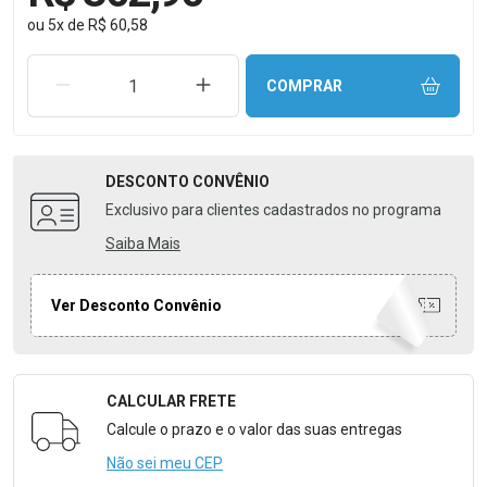
ou
5
x
de
R$ 60,58
REMOVER UMA UNIDADE
AUMENTAR UMA UNIDADE
COMPRAR
DESCONTO
CONVÊNIO
Exclusivo para clientes cadastrados no programa
Saiba Mais
Ver Desconto Convênio
CALCULAR FRETE
Formulário para Calcular o Frete
Calcule o prazo e o valor das suas entregas
Não sei meu CEP