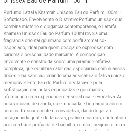
Unissex Eau de Parfum 100ml
Perfume Lattafa Khamrah Unissex Eau de Parfum 100ml –
Sofisticado, Envolveente e DistintivoPerfume unissex que
combina mistério e elegância contemporânea, o Lattafa
Khamrah Unissex Eau de Parfum 100ml revela uma
fragrância oriental gourmand com perfil aromático-
especiado, ideal para quem deseja se expressar com
carisma e personalidade marcante. A composição
envolvente é construída sobre uma pirâmide olfativa
complexa, que equilibra calor das especiarias com nuances
doces e balsâmicas, criando uma assinatura olfativa única e
memorável.Este Eau de Parfum destaca-se pela
sofisticação das notas especiadas e gourmands,
oferecendo uma experiência sensorial rica e evocativa. As
notas iniciais de canela, noz-moscada e bergamota abrem
com um frescor quente e convidativo, dando lugar ao
coração indulgente de tâmaras, praliné e nardos, sustentado
por uma base profunda de baunilha, cumaru, benjoim e mirra.