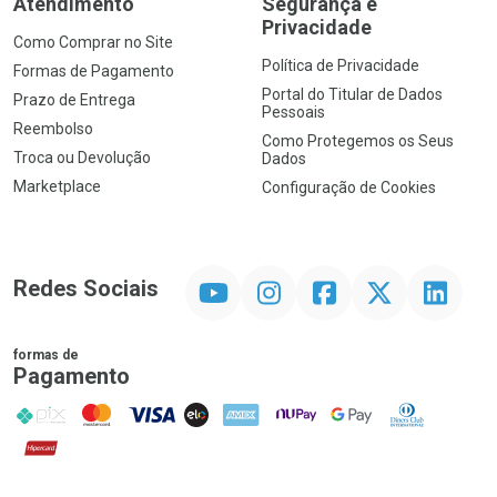
Atendimento
Segurança e
Privacidade
Como Comprar no Site
Política de Privacidade
Formas de Pagamento
Portal do Titular de Dados
Prazo de Entrega
Pessoais
Reembolso
Como Protegemos os Seus
Troca ou Devolução
Dados
Marketplace
Configuração de Cookies
YouTube
Instagram
Facebook
Twitter
Linkedin
Redes Sociais
formas de
Pagamento
PIX
MasterCard
VISA
ELO
AMEX
NuPay
Google Pay
Diners Club
Hipercard