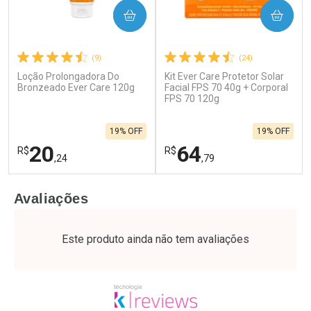
COMPRAR
COMPRAR
(9)
(24)
Loção Prolongadora Do
Kit Ever Care Protetor Solar
Bronzeado Ever Care 120g
Facial FPS 70 40g + Corporal
FPS 70 120g
19% OFF
19% OFF
20
64
R$
R$
,24
,79
FECHAR
F
FECHAR
F
Avaliações
Laboratório
Laboratório
Por Menos
Por Menos
Este produto ainda não tem avaliações