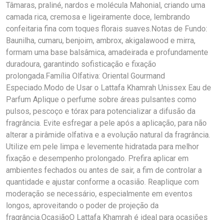
Tâmaras, praliné, nardos e molécula Mahonial, criando uma
camada rica, cremosa e ligeiramente doce, lembrando
confeitaria fina com toques florais suaves.Notas de Fundo:
Baunilha, cumaru, benjoim, ambrox, akigalawood e mirra,
formam uma base balsâmica, amadeirada e profundamente
duradoura, garantindo sofisticação e fixação
prolongada.Família Olfativa: Oriental Gourmand
Especiado.Modo de Usar o Lattafa Khamrah Unissex Eau de
Parfum Aplique o perfume sobre áreas pulsantes como
pulsos, pescoço e tórax para potencializar a difusão da
fragrância. Evite esfregar a pele após a aplicação, para não
alterar a pirâmide olfativa e a evolução natural da fragrância.
Utilize em pele limpa e levemente hidratada para melhor
fixação e desempenho prolongado. Prefira aplicar em
ambientes fechados ou antes de sair, a fim de controlar a
quantidade e ajustar conforme a ocasião. Reaplique com
moderação se necessário, especialmente em eventos
longos, aproveitando o poder de projeção da
fragrância.OcasiãoO Lattafa Khamrah é ideal para ocasiões