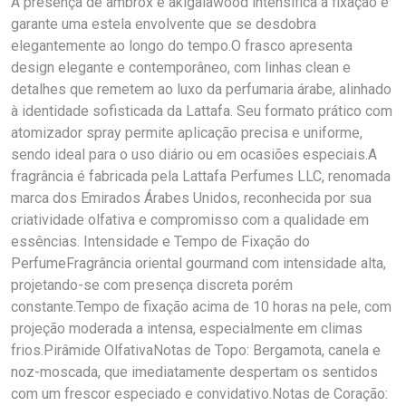
A presença de ambrox e akigalawood intensifica a fixação e
garante uma estela envolvente que se desdobra
elegantemente ao longo do tempo.O frasco apresenta
design elegante e contemporâneo, com linhas clean e
detalhes que remetem ao luxo da perfumaria árabe, alinhado
à identidade sofisticada da Lattafa. Seu formato prático com
atomizador spray permite aplicação precisa e uniforme,
sendo ideal para o uso diário ou em ocasiões especiais.A
fragrância é fabricada pela Lattafa Perfumes LLC, renomada
marca dos Emirados Árabes Unidos, reconhecida por sua
criatividade olfativa e compromisso com a qualidade em
essências. Intensidade e Tempo de Fixação do
PerfumeFragrância oriental gourmand com intensidade alta,
projetando-se com presença discreta porém
constante.Tempo de fixação acima de 10 horas na pele, com
projeção moderada a intensa, especialmente em climas
frios.Pirâmide OlfativaNotas de Topo: Bergamota, canela e
noz-moscada, que imediatamente despertam os sentidos
com um frescor especiado e convidativo.Notas de Coração: