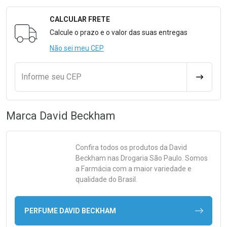
CALCULAR FRETE
Formulário para Calcular o Frete
Calcule o prazo e o valor das suas entregas
Não sei meu CEP
Informe seu CEP
CALCULA
Marca
David Beckham
Confira todos os produtos da
David
Beckham
nas Drogaria São Paulo. Somos
a Farmácia com a maior variedade e
qualidade do Brasil.
PERFUME DAVID BECKHAM