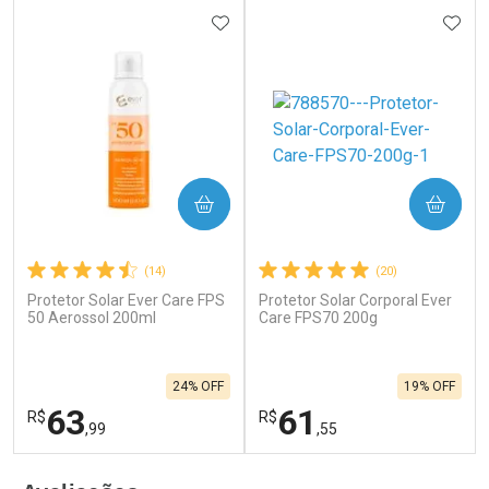
ADICIONAR AOS FAVORITOS
ADIC
COMPRAR
COMPRAR
(14)
(20)
Protetor Solar Ever Care FPS
Protetor Solar Corporal Ever
50 Aerossol 200ml
Care FPS70 200g
24% OFF
19% OFF
63
61
R$
R$
,99
,55
FECHAR
F
FECHAR
F