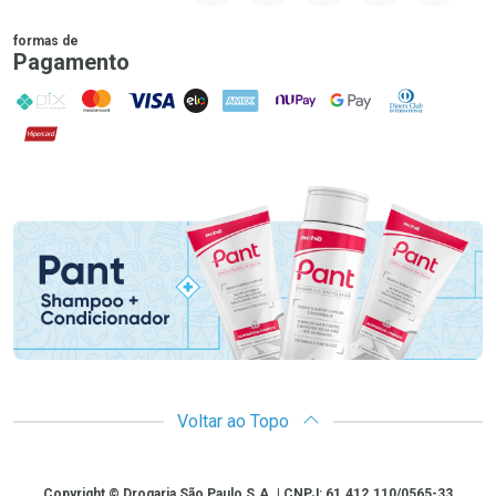
formas de
Pagamento
PIX
MasterCard
VISA
ELO
AMEX
NuPay
Google Pay
Diners Club
Hipercard
Promoção em Destaque
Voltar ao Topo
Copyright
Copyright © Drogaria São Paulo S.A. | CNPJ: 61.412.110/0565-33