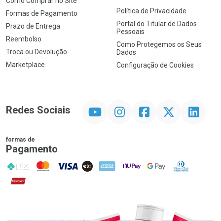
Como Comprar no Site
Política de Privacidade
Formas de Pagamento
Portal do Titular de Dados
Prazo de Entrega
Pessoais
Reembolso
Como Protegemos os Seus
Troca ou Devolução
Dados
Marketplace
Configuração de Cookies
YouTube
Instagram
Facebook
Twitter
Linkedin
Redes Sociais
formas de
Pagamento
PIX
MasterCard
VISA
ELO
AMEX
NuPay
Google Pay
Diners Club
Hipercard
Promoção em Destaque