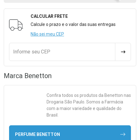
CALCULAR FRETE
Formulário para Calcular o Frete
Calcule o prazo e o valor das suas entregas
Não sei meu CEP
Informe seu CEP
CALCULA
Marca
Benetton
Confira todos os produtos da
Benetton
nas
Drogaria São Paulo. Somos a Farmácia
com a maior variedade e qualidade do
Brasil.
PERFUME BENETTON