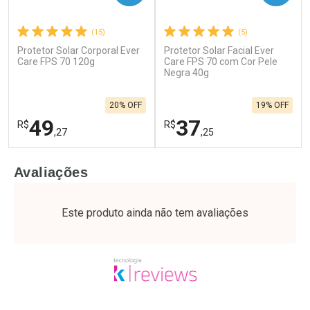
(15)
(5)
Protetor Solar Corporal Ever
Protetor Solar Facial Ever
Care FPS 70 120g
Care FPS 70 com Cor Pele
Negra 40g
20% OFF
19% OFF
49
37
R$
R$
,27
,25
FECHAR
F
FECHAR
F
Avaliações
Laboratório
Laboratório
Por Menos
Por Menos
Este produto ainda não tem avaliações