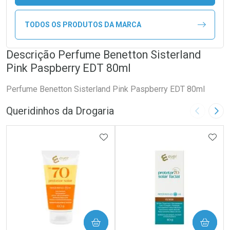
TODOS OS PRODUTOS DA MARCA
Descrição Perfume Benetton Sisterland
Pink Paspberry EDT 80ml
Perfume Benetton Sisterland Pink Paspberry EDT 80ml
Queridinhos da Drogaria
Imagem A
Pró
ADICIONAR AOS FAVORITOS
ADIC
COMPRAR
COMPRAR