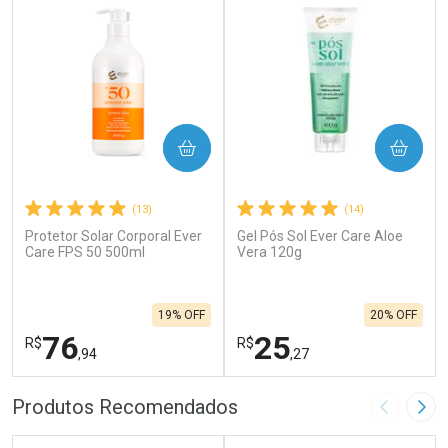
COMPRAR
COMPRAR
(13)
(14)
Protetor Solar Corporal Ever
Gel Pós Sol Ever Care Aloe
Care FPS 50 500ml
Vera 120g
19% OFF
20% OFF
76
25
R$
R$
,94
,27
FECHAR
F
FECHAR
F
Produtos Recomendados
Imagem A
Pró