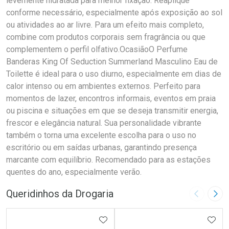
levemente hidratada para melhor fixação. Reaplique
conforme necessário, especialmente após exposição ao sol
ou atividades ao ar livre. Para um efeito mais completo,
combine com produtos corporais sem fragrância ou que
complementem o perfil olfativo.OcasiãoO Perfume
Banderas King Of Seduction Summerland Masculino Eau de
Toilette é ideal para o uso diurno, especialmente em dias de
calor intenso ou em ambientes externos. Perfeito para
momentos de lazer, encontros informais, eventos em praia
ou piscina e situações em que se deseja transmitir energia,
frescor e elegância natural. Sua personalidade vibrante
também o torna uma excelente escolha para o uso no
escritório ou em saídas urbanas, garantindo presença
marcante com equilíbrio. Recomendado para as estações
quentes do ano, especialmente verão.
Queridinhos da Drogaria
Imagem A
Pró
ADICIONAR AOS FAVORITOS
ADIC