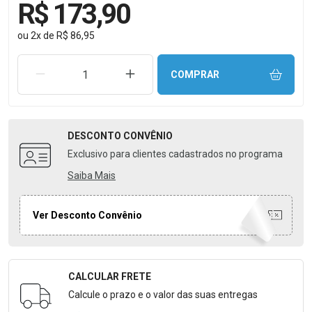
R$ 173,90
ou
2
x
de
R$ 86,95
REMOVER UMA UNIDADE
AUMENTAR UMA UNIDADE
COMPRAR
DESCONTO
CONVÊNIO
Exclusivo para clientes cadastrados no programa
Saiba Mais
Ver Desconto Convênio
CALCULAR FRETE
Formulário para Calcular o Frete
Calcule o prazo e o valor das suas entregas