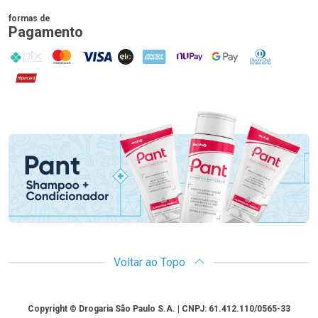
formas de
Pagamento
PIX
MasterCard
VISA
ELO
AMEX
NuPay
Google Pay
Diners Club
Hipercard
Promoção em Destaque
Voltar ao Topo
Copyright
Copyright © Drogaria São Paulo S.A. | CNPJ: 61.412.110/0565-33