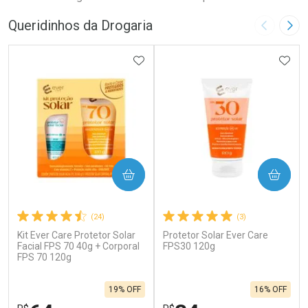
Queridinhos da Drogaria
Imagem A
Pró
ADICIONAR AOS FAVORITOS
ADIC
COMPRAR
COMPRAR
(24)
(3)
Kit Ever Care Protetor Solar
Protetor Solar Ever Care
Facial FPS 70 40g + Corporal
FPS30 120g
FPS 70 120g
19% OFF
16% OFF