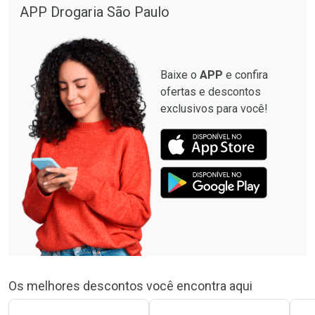
Por R$ 664,02/cada
Por R$ 19,98/cada
APP Drogaria São Paulo
Comprar sem Desconto
Comprar sem Desconto
Por R$ 664,02/cada
Por R$ 19,98/cada
Baixe o
APP
e confira
ofertas e descontos
exclusivos para você!
Os melhores descontos você encontra aqui