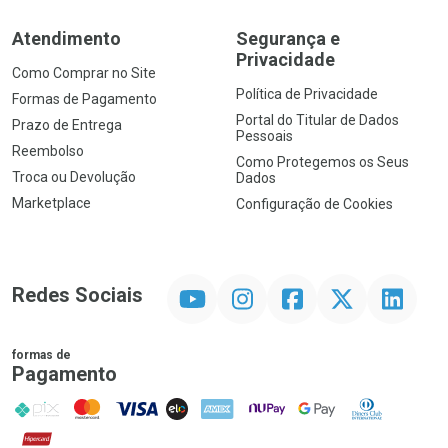
Atendimento
Segurança e
Privacidade
Como Comprar no Site
Política de Privacidade
Formas de Pagamento
Portal do Titular de Dados
Prazo de Entrega
Pessoais
Reembolso
Como Protegemos os Seus
Troca ou Devolução
Dados
Marketplace
Configuração de Cookies
YouTube
Instagram
Facebook
Twitter
Linkedin
Redes Sociais
formas de
Pagamento
PIX
MasterCard
VISA
ELO
AMEX
NuPay
Google Pay
Diners Club
Hipercard