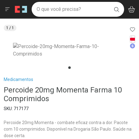
Drogaria São Paulo
Menu
Aces
Ir direto para a home
O que você precisa?
V
i
BUSCAR
Navegue pela página
Ir direto para o conteúdo
Faça a sua busca
Ir direto para a busca
Ir direto para a conta
AD
1
/ 1
Ir direto para a ajuda
Tarj
Ir direto para a notificações
Med
Ir direto para o carrinho
Ir direto para o menu
Breadcrumb
Medicamentos
Percoide 20mg Momenta Farma 10
Comprimidos
717177
Percoide 20mg Momenta - combate eficaz contra a dor. Pacote
com 10 comprimidos. Disponível na Drogaria São Paulo. Saúde na
dose certa.