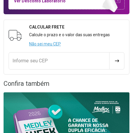
Ver Desconto Laboratório
CALCULAR FRETE
Formulário para Calcular o Frete
Calcule o prazo e o valor das suas entregas
Não sei meu CEP
Informe seu CEP
CALCULA
Confira também