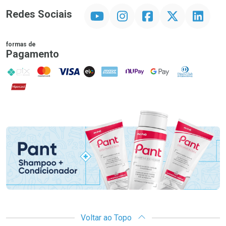
YouTube
Instagram
Facebook
Twitter
Linkedin
Redes Sociais
formas de
Pagamento
PIX
MasterCard
VISA
ELO
AMEX
NuPay
Google Pay
Diners Club
Hipercard
Promoção em Destaque
Voltar ao Topo