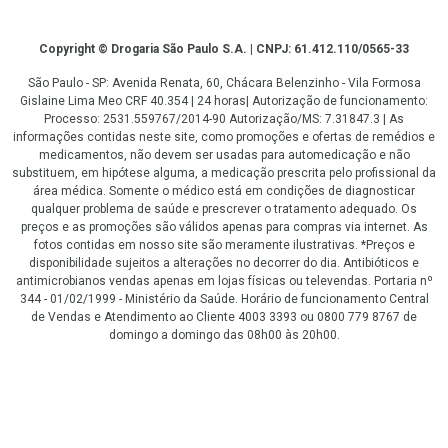
Copyright
Copyright © Drogaria São Paulo S.A. | CNPJ: 61.412.110/0565-33
São Paulo - SP: Avenida Renata, 60, Chácara Belenzinho - Vila Formosa
Gislaine Lima Meo CRF 40.354 | 24 horas| Autorização de funcionamento:
Processo: 2531.559767/2014-90 Autorização/MS: 7.31847.3 | As
informações contidas neste site, como promoções e ofertas de remédios e
medicamentos, não devem ser usadas para automedicação e não
substituem, em hipótese alguma, a medicação prescrita pelo profissional da
área médica. Somente o médico está em condições de diagnosticar
qualquer problema de saúde e prescrever o tratamento adequado. Os
preços e as promoções são válidos apenas para compras via internet. As
fotos contidas em nosso site são meramente ilustrativas. *Preços e
disponibilidade sujeitos a alterações no decorrer do dia. Antibióticos e
antimicrobianos vendas apenas em lojas físicas ou televendas. Portaria nº
344 - 01/02/1999 - Ministério da Saúde. Horário de funcionamento Central
de Vendas e Atendimento ao Cliente 4003 3393 ou 0800 779 8767 de
domingo a domingo das 08h00 às 20h00.
LGPD Aceite os Cookies