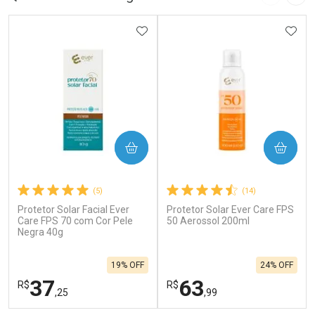
Imagem A
Pró
ADICIONAR AOS FAVORITOS
ADIC
COMPRAR
COMPRAR
(5)
(14)
Protetor Solar Facial Ever
Protetor Solar Ever Care FPS
Care FPS 70 com Cor Pele
50 Aerossol 200ml
Negra 40g
19% OFF
24% OFF
37
63
R$
R$
,25
,99