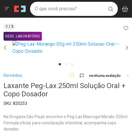
Drogaria São Paulo
Menu
Aces
Ir direto para a home
O que você precisa?
V
i
BUSCAR
Navegue pela página
Ir direto para o conteúdo
Faça a sua busca
Ir direto para a busca
Ir direto para a conta
AD
1
/ 3
Ir direto para a ajuda
DESC. LABORATÓRIO
Ir direto para a notificações
Ir direto para o carrinho
Ir direto para o menu
Breadcrumb
Remédios
nenhuma avaliação
0
Laxante Peg-Lax 250ml Solução Oral +
Copo Dosador
820253
Na Drogaria São Paulo encontre o Peg-Lax Macrogol Myralis 250ml.
Fórmula eficaz para constipação intestinal, acompanha copo
dosador.