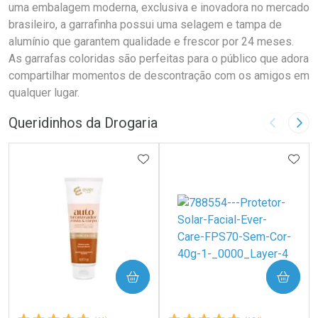
uma embalagem moderna, exclusiva e inovadora no mercado
brasileiro, a garrafinha possui uma selagem e tampa de
alumínio que garantem qualidade e frescor por 24 meses.
As garrafas coloridas são perfeitas para o público que adora
compartilhar momentos de descontração com os amigos em
qualquer lugar.
Queridinhos da Drogaria
Imagem A
Pró
ADICIONAR AOS FAVORITOS
ADIC
COMPRAR
COMPRAR