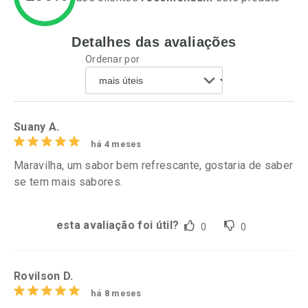
Detalhes das avaliações
Ativar Desconto
Ativar Desconto
Ordenar por
Comprar sem Desconto
Comprar sem Desconto
Por R$ 24,29/cada
Por R$ 34,39/cada
Comprar sem Desconto
Comprar sem Desconto
Por R$ 24,29/cada
Por R$ 34,39/cada
Suany A.
há 4 meses
Maravilha, um sabor bem refrescante, gostaria de saber
se tem mais sabores.
esta avaliação foi útil?
0
0
Rovilson D.
há 8 meses