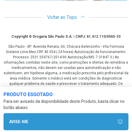
Voltar ao Topo
Copyright
Copyright © Drogaria São Paulo S.A. | CNPJ: 61.412.110/0565-33
São Paulo - SP: Avenida Renata, 60, Chácara Belenzinho - Vila Formosa
Gislaine Lima Meo CRF 40.354 | 24 horas| Autorização de funcionamento:
Processo: 2531.559767/2014-90 Autorização/MS: 7.31847.3 | As
informações contidas neste site, como promoções e ofertas de remédios e
medicamentos, não devem ser usadas para automedicação e não
substituem, em hipótese alguma, a medicação prescrita pelo profissional da
área médica. Somente o médico está em condições de diagnosticar
qualquer problema de saúde e prescrever o tratamento adequado. Os
preços e as promoções são válidos apenas para compras via internet. As
PRODUTO ESGOTADO
fotos contidas em nosso site são meramente ilustrativas. *Preços e
disponibilidade sujeitos a alterações no decorrer do dia. Antibióticos e
Para ser avisado da disponibilidade deste Produto, basta clicar no
antimicrobianos vendas apenas em lojas físicas ou televendas. Portaria nº
botão abaixo.
344 - 01/02/1999 - Ministério da Saúde. Horário de funcionamento Central
de Vendas e Atendimento ao Cliente 4003 3393 ou 0800 779 8767 de
domingo a domingo das 08h00 às 20h00.
AVISE-ME