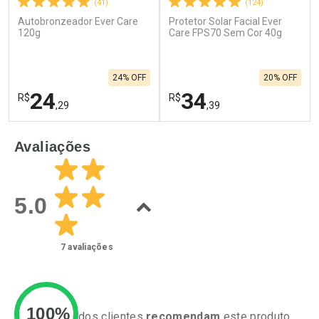
(41)
(124)
Autobronzeador Ever Care
Protetor Solar Facial Ever
120g
Care FPS70 Sem Cor 40g
24% OFF
20% OFF
24
34
R$
R$
,29
,39
FECHAR
F
FECHAR
F
Avaliações
Laboratório
Laboratório
Por Menos
Por Menos
5.0
7
avaliações
100%
dos clientes
recomendam
este produto