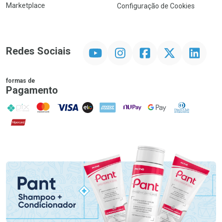
Marketplace
Configuração de Cookies
YouTube
Instagram
Facebook
Twitter
Linkedin
Redes Sociais
formas de
Pagamento
PIX
MasterCard
VISA
ELO
AMEX
NuPay
Google Pay
Diners Club
Hipercard
Promoção em Destaque