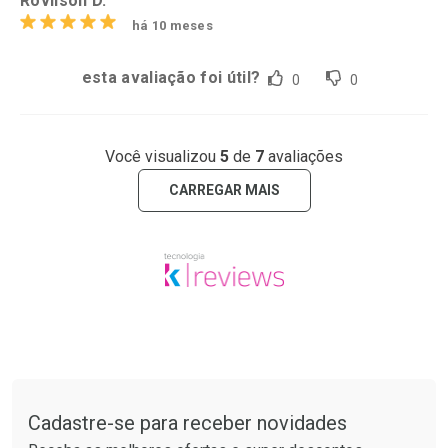
Rovilson D.
há 10 meses
esta avaliação foi útil?
0
0
Você visualizou
5
de
7
avaliações
CARREGAR MAIS
Tudo sobre a Drogaria São Paulo
Cadastre-se para receber novidades