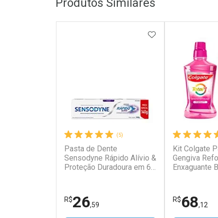
Produtos Similares
ADICIONAR AOS 
(5)
Pasta de Dente
Kit Colgate P
Sensodyne Rápido Alívio &
Gengiva Refo
Proteção Duradoura em 60
Enxaguante B
Segundos 140g Pasta de
Escova Dental
Dente Sensodyne Rápido
Unidades
Alívio & Proteção
26
68
R$
R$
Duradoura Original 140g
,59
,12