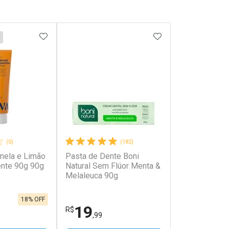
FAVORITOS
ADICIONAR AOS FAVORITOS
ADICIONAR AOS 
(0)
(182)
anela e Limão
Pasta de Dente Boni
ente 90g 90g
Natural Sem Flúor Menta &
Melaleuca 90g
18% OFF
19
R$
,99