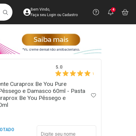
Acesse sua Conta
Precisa de 
Notific
Aces
Bem Vindo,
4
Você po
notifica
Vo
it
BUSCAR
Ver Recursos 
Faça seu Login ou Cadastro
Atendimento ao 
Central de Ajud
crumb
Televendas
5.0
4003-3393
1
ente Curaprox Be You Pure
Pêssego e Damasco 60ml - Pasta
ADICIONAR AOS 
uraprox Be You Pêssego e
0ml
Preencher nome e email para s
GOTADO
Digite seu nome