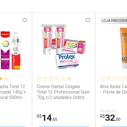
FAVORITOS
ADICIONAR AOS FAVORITOS
ADICIONAR AOS 
LOJA PARCEIRA
(1)
(0)
asta Total 12
Creme Dental Colgate
Alva Relax C
rçada 140g +
Total 12 Professional Gum
- Pasta de D
ucal 500ml +
70g c/2 unidades Grátis
 Total 2
Sabonete Protex
R$ 39,00
14
32
R$
R$
,65
,00