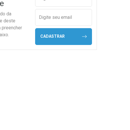
e
ado da
Digite seu email
de deste
a preencher
aixo.
CADASTRAR