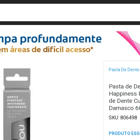
busca
isa?
Bread
Pasta De Dente
Pasta de D
Happiness 
de Dente C
Damasco 6
806498
PRODUTO ES