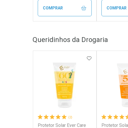
COMPRAR
COMPRAR
FECHAR
FECHAR
Queridinhos da Drogaria
Laboratório
Laborató
Por Menos
Por Men
ADICIONAR AOS 
(2)
Protetor Solar Ever Care
Protetor Sola
Ativar Desconto
Ativar Des