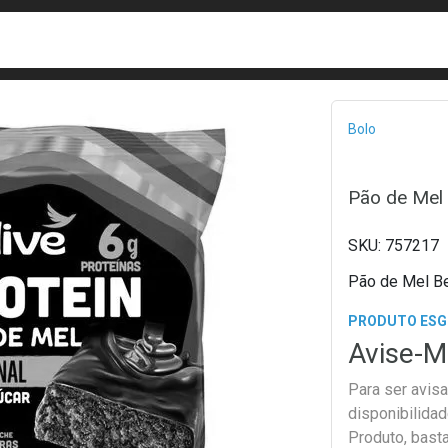
busca
isa?
Bread
Bolo
Pão de Mel 
757217
Pão de Mel Be
PRODUTO ES
Avise-M
Para ser avis
disponibilida
Produto, bast