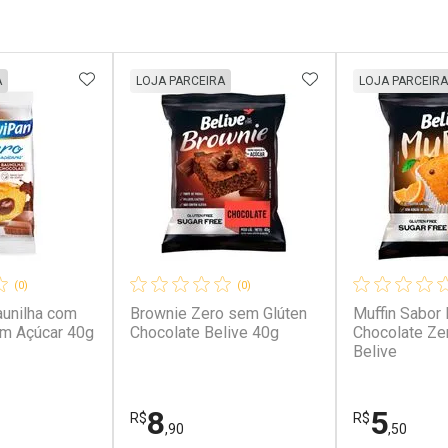
FAVORITOS
ADICIONAR AOS FAVORITOS
ADICIONAR AOS 
A
LOJA PARCEIRA
LOJA PARCEIRA
(0)
(0)
aunilha com
Brownie Zero sem Glúten
Muffin Sabor 
em Açúcar 40g
Chocolate Belive 40g
Chocolate Ze
Belive
8
5
R$
R$
,90
,50