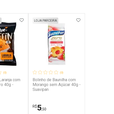
FAVORITOS
ADICIONAR AOS FAVORITOS
ADICIONAR AOS 
LOJA PARCEIRA
(0)
(0)
Laranja com
Bolinho de Baunilha com
ro 40g -
Morango sem Açúcar 40g -
Suavipan
5
R$
,50