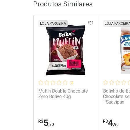
Produtos Similares
ADICIONAR AOS 
LOJA PARCEIRA
LOJA PARCEIR
(0)
Muffin Double Chocolate
Bolinho de B
Zero Belive 40g
Chocolate s
- Suavipan
5
4
R$
R$
,90
,90