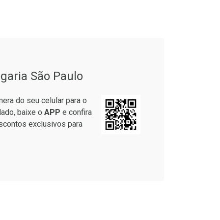
onto
Ativar Desconto
garia São Paulo
em Desconto
Comprar sem Desconto
em Desconto
Comprar sem Desconto
era do seu celular para o
5/cada
Por R$ 37,25/cada
5/cada
Por R$ 37,25/cada
lado, baixe o
APP
e confira
scontos exclusivos para