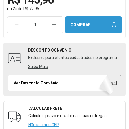
ou
2
x
de
R$ 72,95
REMOVER UMA UNIDADE
AUMENTAR UMA UNIDADE
COMPRAR
DESCONTO
CONVÊNIO
Exclusivo para clientes cadastrados no programa
Saiba Mais
Ver Desconto Convênio
CALCULAR FRETE
Formulário para Calcular o Frete
Calcule o prazo e o valor das suas entregas
Não sei meu CEP