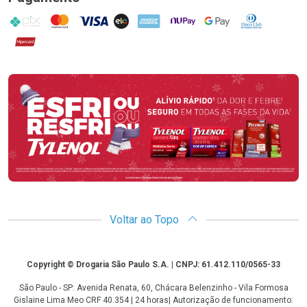
PIX
MasterCard
VISA
ELO
AMEX
NuPay
Google Pay
Diners Club
Hipercard
Promoção em Destaque
Voltar ao Topo
Copyright
Copyright © Drogaria São Paulo S.A. | CNPJ: 61.412.110/0565-33
São Paulo - SP: Avenida Renata, 60, Chácara Belenzinho - Vila Formosa
Gislaine Lima Meo CRF 40.354 | 24 horas| Autorização de funcionamento: