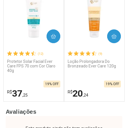
COMPRAR
COMPRAR
(12)
(9)
Protetor Solar Facial Ever
Loção Prolongadora Do
Care FPS 70 com Cor Claro
Bronzeado Ever Care 120g
40g
19% OFF
19% OFF
37
20
R$
R$
,25
,24
FECHAR
F
FECHAR
F
Avaliações
Laboratório
Laboratório
Por Menos
Por Menos