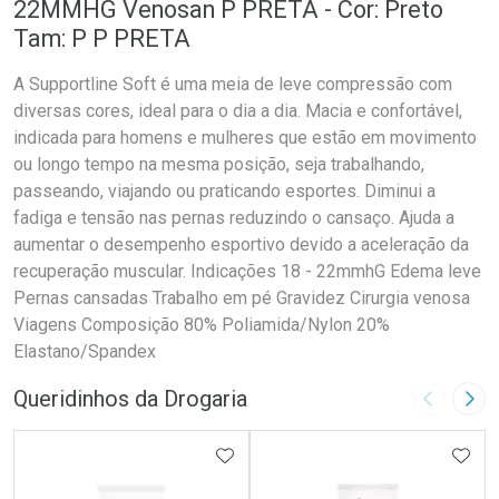
22MMHG Venosan P PRETA - Cor: Preto
Tam: P P PRETA
A Supportline Soft é uma meia de leve compressão com
diversas cores, ideal para o dia a dia. Macia e confortável,
indicada para homens e mulheres que estão em movimento
ou longo tempo na mesma posição, seja trabalhando,
passeando, viajando ou praticando esportes. Diminui a
fadiga e tensão nas pernas reduzindo o cansaço. Ajuda a
aumentar o desempenho esportivo devido a aceleração da
recuperação muscular. Indicações 18 - 22mmhG Edema leve
Pernas cansadas Trabalho em pé Gravidez Cirurgia venosa
Viagens Composição 80% Poliamida/Nylon 20%
Elastano/Spandex
Queridinhos da Drogaria
Imagem A
Pró
ADICIONAR AOS FAVORITOS
ADIC