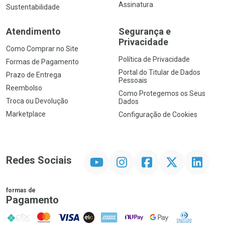
Assinatura
Sustentabilidade
Atendimento
Segurança e
Privacidade
Como Comprar no Site
Política de Privacidade
Formas de Pagamento
Portal do Titular de Dados
Prazo de Entrega
Pessoais
Reembolso
Como Protegemos os Seus
Troca ou Devolução
Dados
Marketplace
Configuração de Cookies
YouTube
Instagram
Facebook
Twitter
Linkedin
Redes Sociais
formas de
Pagamento
PIX
MasterCard
VISA
ELO
AMEX
NuPay
Google Pay
Diners Club