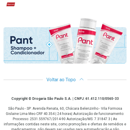
Hipercard
Promoção em Destaque
Voltar ao Topo
Copyright
Copyright © Drogaria São Paulo S.A. | CNPJ: 61.412.110/0565-33
São Paulo - SP: Avenida Renata, 60, Chácara Belenzinho - Vila Formosa
Gislaine Lima Meo CRF 40.354 | 24 horas| Autorização de funcionamento:
Processo: 2531.559767/2014-90 Autorização/MS: 7.31847.3 | As
informações contidas neste site, como promoções e ofertas de remédios e
medicamentos, não devem ser usadas para automedicação e não