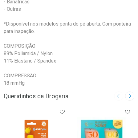
- Bariátricas
- Outras
*Disponível nos modelos ponta do pé aberta. Com ponteira
para inspeção.
COMPOSIÇÃO
89% Poliamida / Nylon
11% Elastano / Spandex
COMPRESSÃO
18 mmHg
Queridinhos da Drogaria
Imagem A
Pró
ADICIONAR AOS FAVORITOS
ADIC