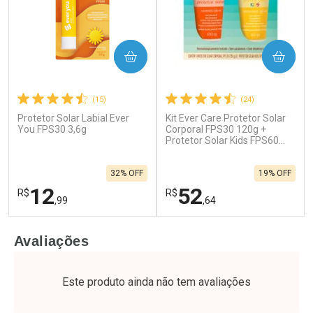
COMPRAR
COMPRAR
(15)
(24)
Protetor Solar Labial Ever
Kit Ever Care Protetor Solar
You FPS30 3,6g
Corporal FPS30 120g +
Protetor Solar Kids FPS60
120g
32% OFF
19% OFF
12
52
R$
R$
,99
,64
FECHAR
F
FECHAR
F
Avaliações
Laboratório
Laboratório
Por Menos
Por Menos
Este produto ainda não tem avaliações