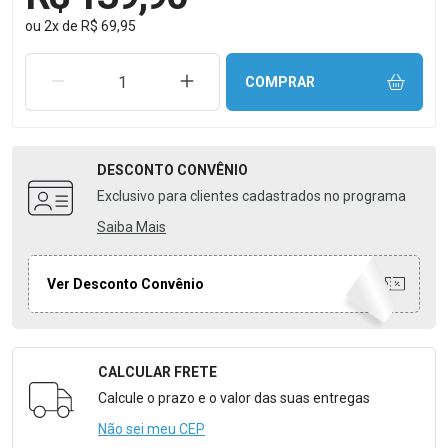
ou
2
x
de
R$ 69,95
REMOVER UMA UNIDADE
AUMENTAR UMA UNIDADE
COMPRAR
DESCONTO
CONVÊNIO
Exclusivo para clientes cadastrados no programa
Saiba Mais
Ver Desconto Convênio
CALCULAR FRETE
Formulário para Calcular o Frete
Calcule o prazo e o valor das suas entregas
Não sei meu CEP