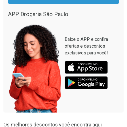
Comprar sem Desconto
Comprar sem Desconto
Por R$ 664,02/cada
Por R$ 28,90/cada
APP Drogaria São Paulo
Comprar sem Desconto
Comprar sem Desconto
Por R$ 664,02/cada
Por R$ 28,90/cada
Baixe o
APP
e confira
ofertas e descontos
exclusivos para você!
Os melhores descontos você encontra aqui