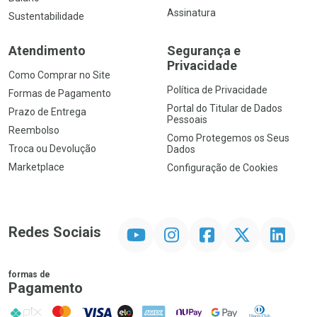
Assinatura
Sustentabilidade
Atendimento
Segurança e
Privacidade
Como Comprar no Site
Política de Privacidade
Formas de Pagamento
Portal do Titular de Dados
Prazo de Entrega
Pessoais
Reembolso
Como Protegemos os Seus
Troca ou Devolução
Dados
Marketplace
Configuração de Cookies
YouTube
Instagram
Facebook
Twitter
Linkedin
Redes Sociais
formas de
Pagamento
PIX
MasterCard
VISA
ELO
AMEX
NuPay
Google Pay
Diners Club