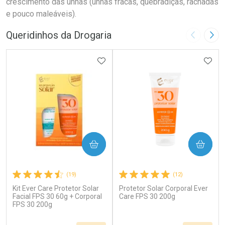
crescimento das unhas (unhas fracas, quebradiças, rachadas
e pouco maleáveis).
Queridinhos da Drogaria
Imagem A
Pró
ADICIONAR AOS FAVORITOS
ADIC
COMPRAR
COMPRAR
(19)
(12)
Kit Ever Care Protetor Solar
Protetor Solar Corporal Ever
Facial FPS 30 60g + Corporal
Care FPS 30 200g
FPS 30 200g