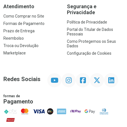
Atendimento
Segurança e
Privacidade
Como Comprar no Site
Política de Privacidade
Formas de Pagamento
Portal do Titular de Dados
Prazo de Entrega
Pessoais
Reembolso
Como Protegemos os Seus
Troca ou Devolução
Dados
Marketplace
Configuração de Cookies
YouTube
Instagram
Facebook
Twitter
Linkedin
Redes Sociais
formas de
Pagamento
PIX
MasterCard
VISA
ELO
AMEX
NuPay
Google Pay
Diners Club
Hipercard