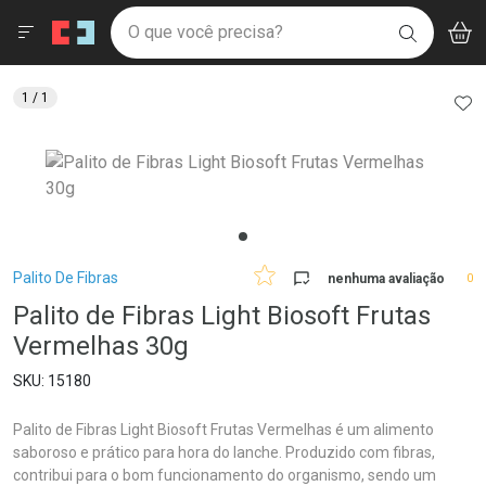
Drogaria São Paulo
Menu
Aces
Ir direto para a home
O que você precisa?
V
i
BUSCAR
Navegue pela página
Ir direto para o conteúdo
Faça a sua busca
Ir direto para a busca
Ir direto para a conta
AD
1
/ 1
Ir direto para a ajuda
Ir direto para a notificações
Ir direto para o carrinho
Ir direto para o menu
Breadcrumb
Palito De Fibras
nenhuma avaliação
0
Palito de Fibras Light Biosoft Frutas
Vermelhas 30g
15180
Palito de Fibras Light Biosoft Frutas Vermelhas é um alimento
saboroso e prático para hora do lanche. Produzido com fibras,
contribui para o bom funcionamento do organismo, sendo um