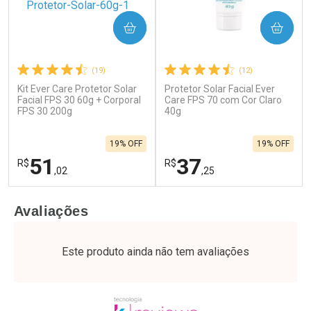
COMPRAR
COMPRAR
(19)
(12)
Kit Ever Care Protetor Solar
Protetor Solar Facial Ever
Facial FPS 30 60g + Corporal
Care FPS 70 com Cor Claro
FPS 30 200g
40g
19% OFF
19% OFF
51
37
R$
R$
,02
,25
FECHAR
F
FECHAR
F
Avaliações
Laboratório
Laboratório
Por Menos
Por Menos
Este produto ainda não tem avaliações