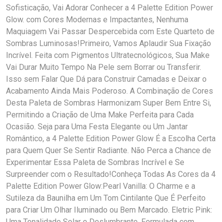
Sofisticação, Vai Adorar Conhecer a 4 Palette Edition Power
Glow. com Cores Modernas e Impactantes, Nenhuma
Maquiagem Vai Passar Despercebida com Este Quarteto de
Sombras Luminosas!Primeiro, Vamos Aplaudir Sua Fixação
Incrível. Feita com Pigmentos Ultratecnológicos, Sua Make
Vai Durar Muito Tempo Na Pele sem Borrar ou Transferir.
Isso sem Falar Que Dá para Construir Camadas e Deixar o
Acabamento Ainda Mais Poderoso. A Combinação de Cores
Desta Paleta de Sombras Harmonizam Super Bem Entre Si,
Permitindo a Criação de Uma Make Perfeita para Cada
Ocasião. Seja para Uma Festa Elegante ou Um Jantar
Romântico, a 4 Palette Edition Power Glow É a Escolha Certa
para Quem Quer Se Sentir Radiante. Não Perca a Chance de
Experimentar Essa Paleta de Sombras Incrível e Se
Surpreender com o Resultado!Conheça Todas As Cores da 4
Palette Edition Power Glow:Pearl Vanilla: O Charme e a
Sutileza da Baunilha em Um Tom Cintilante Que É Perfeito
para Criar Um Olhar Iluminado ou Bem Marcado. Eletric Pink:
Uma Tonalidade Solar e Deslumbrante, Formulada com