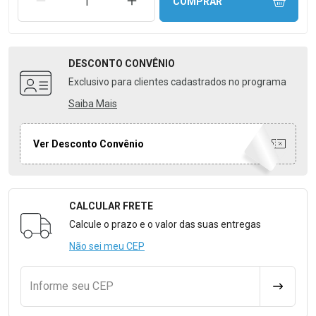
REMOVER UMA UNIDADE
AUMENTAR UMA UNIDADE
COMPRAR
DESCONTO
CONVÊNIO
Exclusivo para clientes cadastrados no programa
Saiba Mais
Ver Desconto Convênio
CALCULAR FRETE
Formulário para Calcular o Frete
Calcule o prazo e o valor das suas entregas
Não sei meu CEP
Informe seu CEP
CALCULA