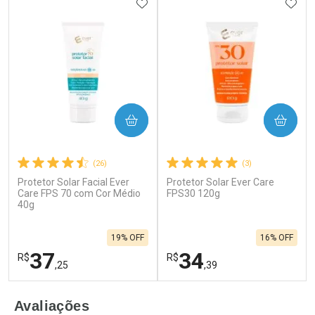
ADICIONAR AOS FAVORITOS
ADIC
COMPRAR
COMPRAR
(26)
(3)
Protetor Solar Facial Ever
Protetor Solar Ever Care
Care FPS 70 com Cor Médio
FPS30 120g
40g
19% OFF
16% OFF
37
34
R$
R$
,25
,39
FECHAR
F
FECHAR
F
Avaliações