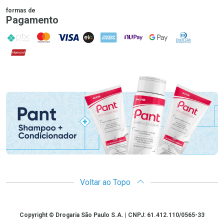
formas de
Pagamento
PIX
MasterCard
VISA
ELO
AMEX
NuPay
Google Pay
Diners Club
Hipercard
Promoção em Destaque
Voltar ao Topo
Copyright
Copyright © Drogaria São Paulo S.A. | CNPJ: 61.412.110/0565-33