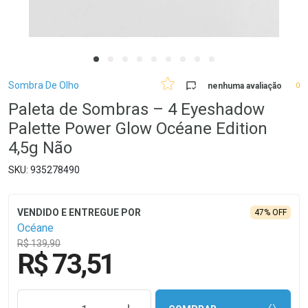
Breadcrumb
Sombra De Olho
nenhuma avaliação
0
Paleta de Sombras – 4 Eyeshadow
Palette Power Glow Océane Edition
4,5g Não
935278490
47% OFF
Océane
R$ 139,90
R$ 73,51