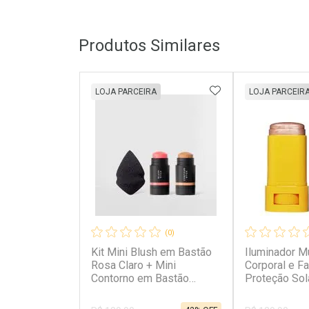
Produtos Similares
ADICIONAR AOS 
LOJA PARCEIRA
LOJA PARCEIR
(0)
Kit Mini Blush em Bastão
Iluminador Mu
Rosa Claro + Mini
Corporal e F
Contorno em Bastão
Proteção Sol
Marrom Claro + Mini
Cheeks FPS 
Esponja de Maquiagem
Champagne 1