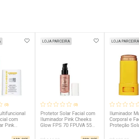
FAVORITOS
ADICIONAR AOS FAVORITOS
ADICIONAR AOS 
A
LOJA PARCEIRA
LOJA PARCEIRA
(0)
(0)
ltifuncional
Protetor Solar Facial com
Iluminador Mu
acial com
Iluminador Pink Cheeks
Corporal e Fa
ar Pink
Glow FPS 70 FPUVA 55
Proteção Sola
90 FPUVA 35
Rose Gold 30ml Rose Gold
Cheeks FPS 
7,5g
Gold 17,5g G