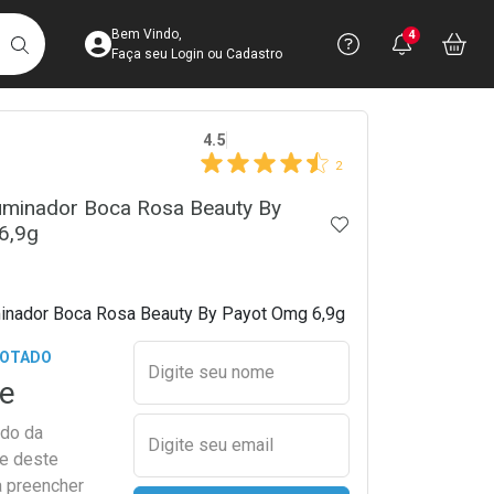
Acesse sua Conta
Precisa de 
Notific
Aces
Bem Vindo,
4
Você po
notifica
Vo
it
BUSCAR
Ver Recursos 
Faça seu Login ou Cadastro
crumb
4.5
Atendimento ao 
2
Central de Ajud
luminador Boca Rosa Beauty By
ADICIONAR AOS 
6,9g
Televendas
4003-3393
minador Boca Rosa Beauty By Payot Omg 6,9g
Preencher nome e email para s
GOTADO
Digite seu nome
e
ado da
Digite seu email
de deste
a preencher