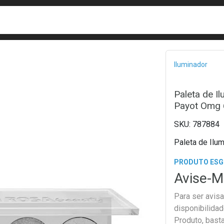
busca
isa?
Bread
Iluminador
Paleta de I
Payot Omg 
787884
Paleta de Ilu
PRODUTO ES
Avise-M
Para ser avis
disponibilida
Produto, bast