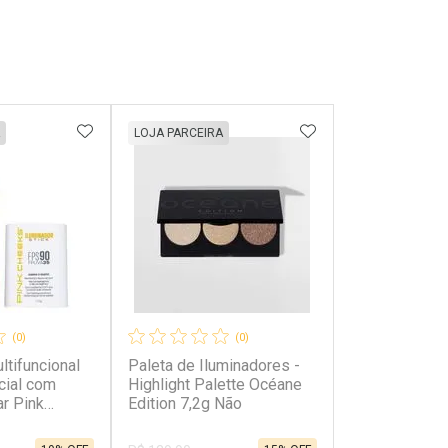
FAVORITOS
ADICIONAR AOS FAVORITOS
ADICIONAR AOS 
LOJA PARCEIRA
(0)
(0)
ltifuncional
Paleta de Iluminadores -
cial com
Highlight Palette Océane
r Pink
Edition 7,2g Não
90 FPUVA 35
old 17,5g