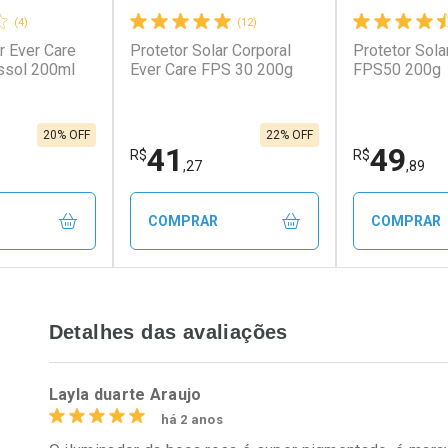
(4)
(12)
r Ever Care
Protetor Solar Corporal
Protetor Sola
conto
Ativar Desconto
Ativar Desc
ssol 200ml
Ever Care FPS 30 200g
FPS50 200g
em Desconto
Comprar sem Desconto
Comprar s
em Desconto
Comprar sem Desconto
Comprar s
,90/cada
Por R$ 104,90/cada
Por R$ 104,
90/cada
Por R$ 104,90/cada
Por R$ 104,
20% OFF
22% OFF
41
49
R$
R$
,27
,89
COMPRAR
COMPRAR
FECHAR
FECHAR
FECHAR
FECHAR
Detalhes das avaliações
rio
Laboratório
Laborató
os
Por Menos
Por Men
Layla duarte Araujo
há 2 anos