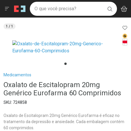
Drogaria São Paulo
Menu
Aces
Ir direto para a home
O que você precisa?
V
i
BUSCAR
Navegue pela página
Ir direto para o conteúdo
Faça a sua busca
Ir direto para a busca
Ir direto para a conta
AD
1
/ 1
Ir direto para a ajuda
Med
Ir direto para a notificações
Tarj
Ir direto para o carrinho
Ir direto para o menu
Breadcrumb
Medicamentos
Oxalato de Escitalopram 20mg
Genérico Eurofarma 60 Comprimidos
724858
Oxalato de Escitalopram 20mg Genérico Eurofarma é eficaz no
tratamento da depressão e ansiedade. Cada embalagem contém
60 comprimidos.