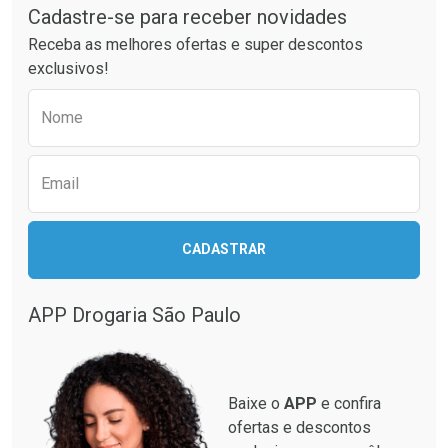
Cadastre-se para receber novidades
Receba as melhores ofertas e super descontos
exclusivos!
Preencha o formulário abaixo para receber 
Nome
Email
Ativar Desconto
CADASTRAR
Ativar Desconto
Comprar sem Desconto
Comprar sem Desconto
Por R$ 664,02/cada
Por R$ 446,26/cada
APP Drogaria São Paulo
Comprar sem Desconto
Comprar sem Desconto
Por R$ 664,02/cada
Por R$ 446,26/cada
Baixe o
APP
e confira
ofertas e descontos