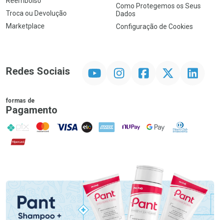
Reembolso
Como Protegemos os Seus
Troca ou Devolução
Dados
Marketplace
Configuração de Cookies
YouTube
Instagram
Facebook
Twitter
Linkedin
Redes Sociais
formas de
Pagamento
PIX
MasterCard
VISA
ELO
AMEX
NuPay
Google Pay
Diners Club
Hipercard
Promoção em Destaque