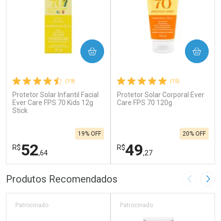
COMPRAR
COMPRAR
(19)
(15)
Protetor Solar Infantil Facial
Protetor Solar Corporal Ever
Ever Care FPS 70 Kids 12g
Care FPS 70 120g
Stick
19% OFF
20% OFF
52
49
R$
R$
,64
,27
FECHAR
F
FECHAR
F
Produtos Recomendados
Imagem A
Pró
Laboratório
Laboratório
Por Menos
Por Menos
Patrocinado
Patrocinado