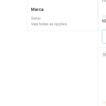
Fr
Filtros
Marca
R$
Sensi
R$
Veja todas as opções
L
L
P