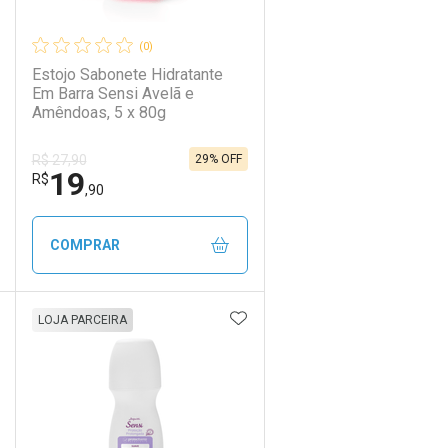
(0)
Estojo Sabonete Hidratante
Em Barra Sensi Avelã e
Amêndoas, 5 x 80g
29% OFF
R$ 27,90
19
Ativar Desconto
R$
,90
Comprar sem Desconto
Comprar sem Desconto
COMPRAR
Por R$ 29,90/cada
Por R$ 29,90/cada
DICIONAR AOS FAVORITOS
ADICIONAR AOS FAVORIT
ECHAR
ECHAR
FECHAR
FECHAR
LOJA PARCEIRA
Laboratório
Por Menos