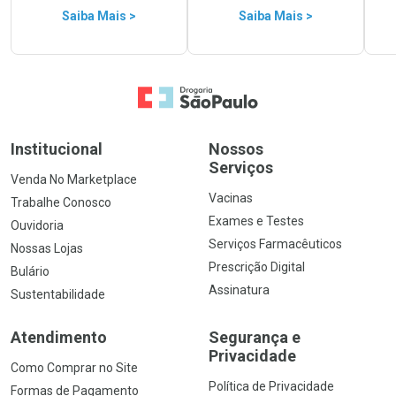
Saiba Mais >
Saiba Mais >
Ir para a Home
Institucional
Nossos
Serviços
Venda No Marketplace
Vacinas
Trabalhe Conosco
Exames e Testes
Ouvidoria
Serviços Farmacêuticos
Nossas Lojas
Prescrição Digital
Bulário
Assinatura
Sustentabilidade
Atendimento
Segurança e
Privacidade
Como Comprar no Site
Política de Privacidade
Formas de Pagamento