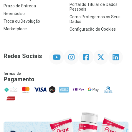
Portal do Titular de Dados
Prazo de Entrega
Pessoais
Reembolso
Como Protegemos os Seus
Troca ou Devolução
Dados
Marketplace
Configuração de Cookies
YouTube
Instagram
Facebook
Twitter
Linkedin
Redes Sociais
formas de
Pagamento
PIX
MasterCard
VISA
ELO
AMEX
NuPay
Google Pay
Diners Club
Hipercard
Promoção em Destaque