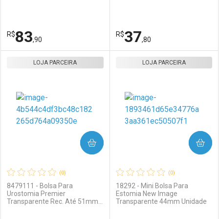
Ativar Desconto
Ativar Desconto
Unidade
Comprar sem Desconto
Comprar sem Desconto
83
37
R$
Comprar sem Desconto
R$
Comprar sem Desconto
Por R$ 34,99/cada
Por R$ 93,59/cada
,90
,80
Por R$ 34,99/cada
Por R$ 93,59/cada
LOJA PARCEIRA
FECHAR
FECHAR
LOJA PARCEIRA
F
F
Laboratório
Por Menos
Laboratório
Por Menos
COMPRAR
COMPRAR
(0)
(0)
8479111 - Bolsa Para
18292 - Mini Bolsa Para
Urostomia Premier
Estomia New Image
Transparente Rec. Até 51mm
Transparente 44mm Unidade
Ativar Desconto
Ativar Desconto
Unidade