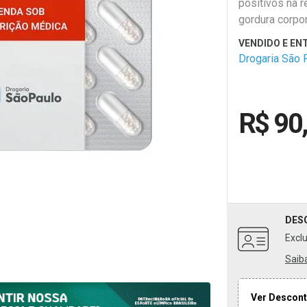
positivos na 
gordura corpor
Drogaria São 
R$ 90
DES
Excl
Saib
Ver Descont