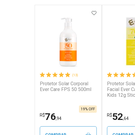
ADICIONAR AOS 
(13)
Protetor Solar Corporal
Protetor Solar
Ever Care FPS 50 500ml
Facial Ever 
Kids 12g Sti
19% OFF
76
52
R$
R$
,94
,64
COMPRAR
COMPRAR