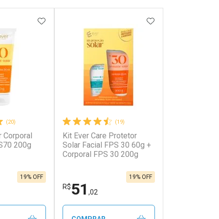
FAVORITOS
ADICIONAR AOS FAVORITOS
ADICIONAR AOS 
(20)
(19)
r Corporal
Kit Ever Care Protetor
PS70 200g
Solar Facial FPS 30 60g +
Corporal FPS 30 200g
19% OFF
19% OFF
51
R$
,02
COMPRAR