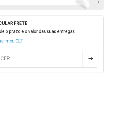
CULAR FRETE
o para Calcular o Frete
ule o prazo e o valor das suas entregas
sei meu CEP
u CEP
CALCULAR FRETE