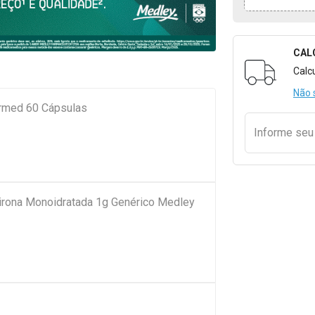
CAL
Formulári
Calc
Não 
ermed 60 Cápsulas
Informe se
pirona Monoidratada 1g Genérico Medley