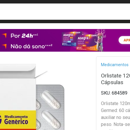
busca
isa?
Bread
Medicamentos
Orlistate 
Cápsulas
684589
Orlistate 120
Germed: 60 cá
auxiliar no se
peso. Nota-se