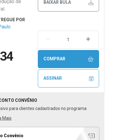
redução de
BAIXAR BULA
al.
Paulo
REMOVER UMA UNIDADE
AUMENTAR UMA UNIDA
,34
COMPRAR
ASSINAR
CONTO
CONVÊNIO
usivo para clientes cadastrados no programa
a Mais
o Convênio