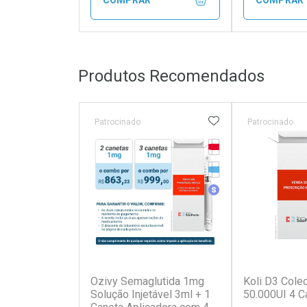
FECHAR
FECHAR
Produtos Recomendados
Laboratório
Laborató
Por Menos
Por Men
ADICIONAR AOS 
Patrocinado
Patrocinado
Tarja Vermelha
Medicamento Refrig
Medicamento Simila
(0)
Ozivy Semaglutida 1mg
Koli D3 Colec
Ativar Desconto
Ativar Des
Solução Injetável 3ml + 1
50.000UI 4 C