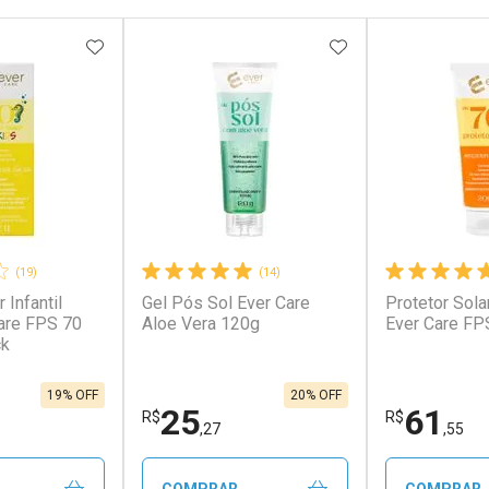
FAVORITOS
ADICIONAR AOS FAVORITOS
ADICIONAR AOS 
(19)
(14)
 Infantil
Gel Pós Sol Ever Care
Protetor Sola
Care FPS 70
Aloe Vera 120g
Ever Care F
ck
19% OFF
20% OFF
25
61
R$
R$
,27
,55
COMPRAR
COMPRAR