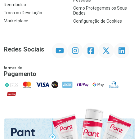
Pessoais
Reembolso
Como Protegemos os Seus
Troca ou Devolução
Dados
Marketplace
Configuração de Cookies
YouTube
Instagram
Facebook
Twitter
Linkedin
Redes Sociais
formas de
Pagamento
PIX
MasterCard
VISA
ELO
AMEX
NuPay
Google Pay
Diners Club
Hipercard
Promoção em Destaque