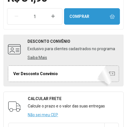
REMOVER UMA UNIDADE
AUMENTAR UMA UNIDADE
COMPRAR
DESCONTO
CONVÊNIO
Exclusivo para clientes cadastrados no programa
Saiba Mais
Ver Desconto Convênio
CALCULAR FRETE
Formulário para Calcular o Frete
Calcule o prazo e o valor das suas entregas
Não sei meu CEP