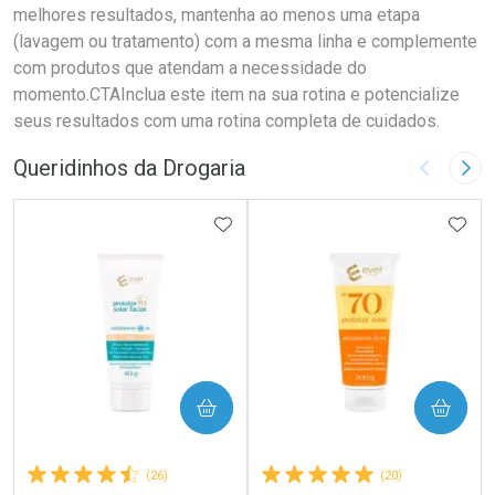
melhores resultados, mantenha ao menos uma etapa
(lavagem ou tratamento) com a mesma linha e complemente
com produtos que atendam a necessidade do
momento.CTAInclua este item na sua rotina e potencialize
seus resultados com uma rotina completa de cuidados.
Queridinhos da Drogaria
Imagem A
Pró
ADICIONAR AOS FAVORITOS
ADIC
COMPRAR
COMPRAR
(26)
(20)