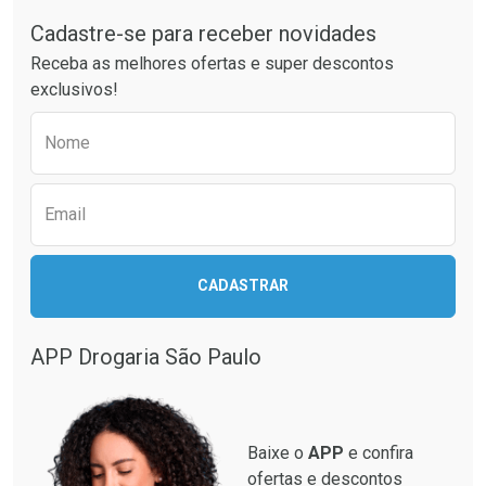
Cadastre-se para receber novidades
Ativar Desconto
Ativar Desconto
Receba as melhores ofertas e super descontos
Comprar sem Desconto
Comprar sem Desconto
exclusivos!
Por R$ 37,25/cada
Por R$ 61,55/cada
Comprar sem Desconto
Comprar sem Desconto
Preencha o formulário abaixo para receber 
Por R$ 37,25/cada
Por R$ 61,55/cada
Nome
Email
CADASTRAR
APP Drogaria São Paulo
Baixe o
APP
e confira
ofertas e descontos