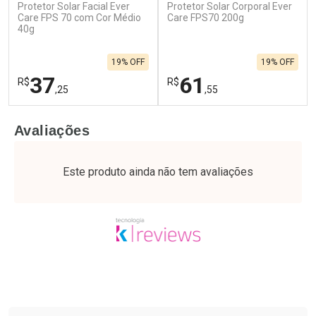
Protetor Solar Facial Ever
Protetor Solar Corporal Ever
Care FPS 70 com Cor Médio
Care FPS70 200g
40g
19% OFF
19% OFF
37
61
R$
R$
,25
,55
FECHAR
F
FECHAR
F
Avaliações
Laboratório
Laboratório
Por Menos
Por Menos
Este produto ainda não tem avaliações
Tudo sobre a Drogaria São Paulo