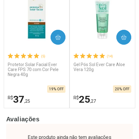
COMPRAR
COMPRAR
(5)
(14)
Protetor Solar Facial Ever
Gel Pós Sol Ever Care Aloe
Care FPS 70 com Cor Pele
Vera 120g
Negra 40g
19% OFF
20% OFF
37
25
R$
R$
,25
,27
FECHAR
F
FECHAR
F
Avaliações
Laboratório
Laboratório
Por Menos
Por Menos
Este produto ainda não tem avaliações