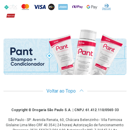
PIX
MasterCard
VISA
ELO
AMEX
NuPay
Google Pay
Diners Club
Hipercard
Promoção em Destaque
Voltar ao Topo
Copyright
Copyright © Drogaria São Paulo S.A. | CNPJ: 61.412.110/0565-33
São Paulo - SP: Avenida Renata, 60, Chácara Belenzinho - Vila Formosa
Gislaine Lima Meo CRF 40.354 | 24 horas| Autorização de funcionamento: