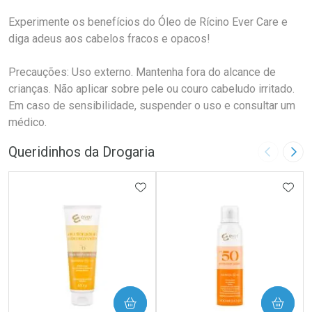
Experimente os benefícios do Óleo de Rícino Ever Care e
diga adeus aos cabelos fracos e opacos!
Precauções: Uso externo. Mantenha fora do alcance de
crianças. Não aplicar sobre pele ou couro cabeludo irritado.
Em caso de sensibilidade, suspender o uso e consultar um
médico.
Queridinhos da Drogaria
Imagem A
Pró
ADICIONAR AOS FAVORITOS
ADIC
COMPRAR
COMPRAR