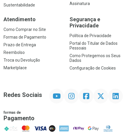
Assinatura
Sustentabilidade
Atendimento
Segurança e
Privacidade
Como Comprar no Site
Política de Privacidade
Formas de Pagamento
Portal do Titular de Dados
Prazo de Entrega
Pessoais
Reembolso
Como Protegemos os Seus
Troca ou Devolução
Dados
Marketplace
Configuração de Cookies
YouTube
Instagram
Facebook
Twitter
Linkedin
Redes Sociais
formas de
Pagamento
PIX
MasterCard
VISA
ELO
AMEX
NuPay
Google Pay
Diners Club