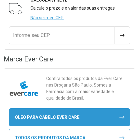
CALCULAR FRETE
Formulário para Calcular o Frete
Calcule o prazo e o valor das suas entregas
Não sei meu CEP
Informe seu CEP
CALCULA
Marca
Ever Care
Confira todos os produtos da
Ever Care
nas Drogaria São Paulo. Somos a
Farmácia com a maior variedade e
qualidade do Brasil.
OLEO PARA CABELO EVER CARE
TODOS OS PRODUTOS DA MARCA