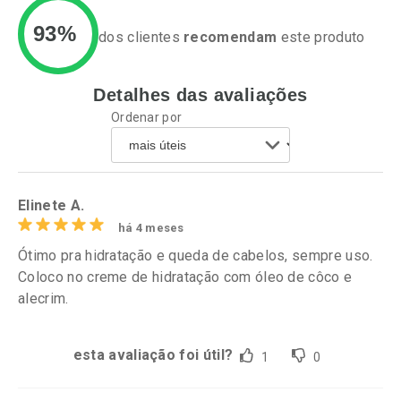
93%
dos clientes
recomendam
este produto
Detalhes das avaliações
Ativar Desconto
Ativar Desconto
Ordenar por
Comprar sem Desconto
Comprar sem Desconto
Por R$ 21,86/cada
Por R$ 63,99/cada
Comprar sem Desconto
Comprar sem Desconto
Por R$ 21,86/cada
Por R$ 63,99/cada
Elinete A.
há 4 meses
Ótimo pra hidratação e queda de cabelos, sempre uso.
Coloco no creme de hidratação com óleo de côco e
alecrim.
esta avaliação foi útil?
1
0