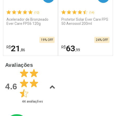
(12)
(14)
Acelerador de Bronzeado
Protetor Solar Ever Care FPS
Ever Care FPS6 120g
50 Aerossol 200ml
19% OFF
24% OFF
21
63
R$
R$
,86
,99
FECHAR
F
FECHAR
F
Avaliações
Laboratório
Laboratório
Por Menos
Por Menos
4.6
44
avaliações