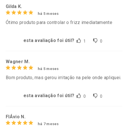
Gilda K.
há 5 meses
Ótimo produto para controlar o frizz imediatamente
esta avaliação foi útil?
1
0
Wagner M.
há 5 meses
Bom produto, mas gerou irritação na pele onde apliquei.
esta avaliação foi útil?
0
0
FlÁvio N.
há 7 meses