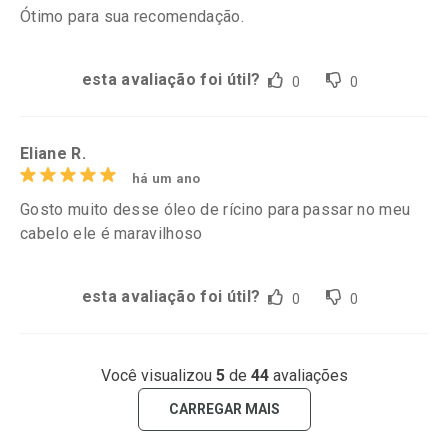
Ótimo para sua recomendação.
esta avaliação foi útil?
0
0
Eliane R.
há um ano
Gosto muito desse óleo de rícino para passar no meu
cabelo ele é maravilhoso
esta avaliação foi útil?
0
0
Você visualizou
5
de
44
avaliações
CARREGAR MAIS