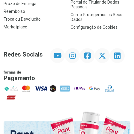
Portal do Titular de Dados
Prazo de Entrega
Pessoais
Reembolso
Como Protegemos os Seus
Troca ou Devolução
Dados
Marketplace
Configuração de Cookies
YouTube
Instagram
Facebook
Twitter
Linkedin
Redes Sociais
formas de
Pagamento
PIX
MasterCard
VISA
ELO
AMEX
NuPay
Google Pay
Diners Club
Hipercard
Promoção em Destaque