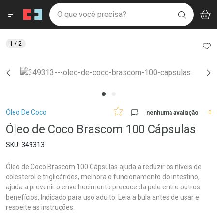
Drogaria São Paulo
Menu
Aces
Ir direto para a home
O que você precisa?
V
i
BUSCAR
Navegue pela página
Ir direto para o conteúdo
Faça a sua busca
Ir direto para a busca
Ir direto para a conta
AD
1
/ 2
Ir direto para a ajuda
Ir direto para a notificações
Ir direto para o carrinho
Ir direto para o menu
Breadcrumb
Óleo De Coco
nenhuma avaliação
0
Óleo de Coco Brascom 100 Cápsulas
349313
Óleo de Coco Brascom 100 Cápsulas ajuda a reduzir os níveis de
colesterol e triglicérides, melhora o funcionamento do intestino,
ajuda a prevenir o envelhecimento precoce da pele entre outros
benefícios. Indicado para uso adulto. Leia a bula antes de usar e
respeite as instruções.