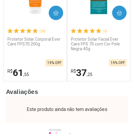
COMPRAR
COMPRAR
(20)
(5)
Protetor Solar Corporal Ever
Protetor Solar Facial Ever
Care FPS70 200g
Care FPS 70 com Cor Pele
Negra 40g
19% OFF
19% OFF
61
37
R$
R$
,55
,25
FECHAR
F
FECHAR
F
Avaliações
Laboratório
Laboratório
Por Menos
Por Menos
Este produto ainda não tem avaliações